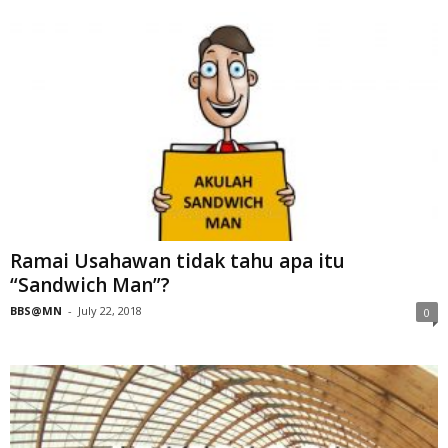
Ramai Usahawan tidak tahu apa itu
“Sandwich Man”?
BBS@MN
-
July 22, 2018
0