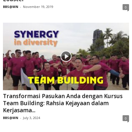
BBS@MN
-
November 19, 2019
0
Transformasi Pasukan Anda dengan Kursus
Team Building: Rahsia Kejayaan dalam
Kerjasama...
BBS@MN
-
July 3, 2024
0