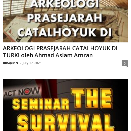
ARKEOLOGI PRASEJARAH CATALHOYUK DI
TURKI oleh Ahmad Aslam Amran
BBS@MN
-
July 17, 2023
0