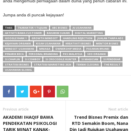
anda mengemudi perniagaan dalam dunia yang penuh cabaran ini.
Jumpa anda di puncak kejayaan!
TAGS
7 KARAKTER 1 TUJUAN
ABC BISNES
AI USAHAWAN
AKTIVITI BAWA CUSTOMER
BAHARIM SUKARI
DIGITAL MARKETING
GOOGLE RANK 1
GROWTH MINDSET
HANDLING REJECTION
JUALAN TANPA ADS
KEJAYAAN ORGANIK
KISAH USAHAWAN
KREATIVITI BISNES
MENTOR BISNES
MINDSET USAHAWAN
MNIAGA
OWNERSHIP MEDIA
PASARAN BRUNEI
PENARIK BECA
PERSONAL BRANDING
PKS MALAYSIA
SEO ORGANIK
SI CHAPLIN
SI COWBOY
SI CROCODILE HUNTER
SI MAGICIAN
SI PENDEKAR
STRATEGI BISNES
STRATEGI MARKETING 2026
TEKNIK CLOSING
THE RESULT
USAHAWAN GLOBAL
Previous article
Next article
AKADEMI IHAQIF BAWA
Trend Bisnes Premix dan
PENDEKATAN PSIKOLOGI
RTD Semakin Boom, Nana
TARIK MINAT KANAK-
Din Jadi Rujukan Usahawan