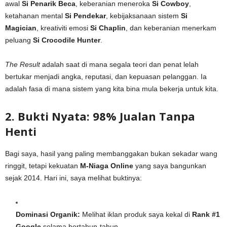
awal
Si Penarik Beca
, keberanian meneroka
Si Cowboy
,
ketahanan mental
Si Pendekar
, kebijaksanaan sistem
Si
Magician
, kreativiti emosi
Si Chaplin
, dan keberanian menerkam
peluang
Si Crocodile Hunter
.
The Result
adalah saat di mana segala teori dan penat lelah
bertukar menjadi angka, reputasi, dan kepuasan pelanggan. Ia
adalah fasa di mana sistem yang kita bina mula bekerja untuk kita.
2. Bukti Nyata: 98% Jualan Tanpa
Henti
Bagi saya, hasil yang paling membanggakan bukan sekadar wang
ringgit, tetapi kekuatan
M-Niaga Online
yang saya bangunkan
sejak 2014. Hari ini, saya melihat buktinya:
Dominasi Organik:
Melihat iklan produk saya kekal di
Rank #1
Google
selama bertahun-tahun.