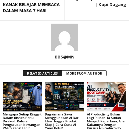
KANAK BELAJAR MEMBACA
| Kopi Dagang
DALAM MASA 7 HARI
BBS@MN
RELATED ARTICLES
MORE FROM AUTHOR
Mengapa Setiap Ringgit
Bagaimana Saya
AI Productivity Bukan
Dalam Bisnes Perlu
Menggunakan AI Dari
Lagi Pilihan. Ia Sudah
Direkod: Rahsia
Idea Hingga Produk
Menjadi Keperluan, Apa
Pengurusan Kewangan
Siap | Cara Guna AI
Kaitannya Dengan
PMKS Yang Lebih
Yang Betul!
Kursus AI Productivity