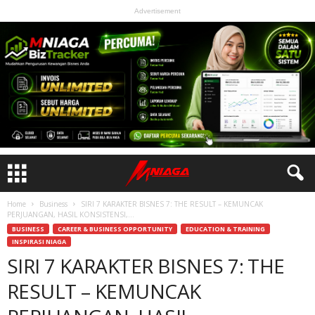
Advertisement
Home
Business
SIRI 7 KARAKTER BISNES 7: THE RESULT – KEMUNCAK
PERJUANGAN, HASIL KONSISTENSI,...
BUSINESS
CAREER & BUSINESS OPPORTUNITY
EDUCATION & TRAINING
INSPIRASI NIAGA
SIRI 7 KARAKTER BISNES 7: THE
RESULT – KEMUNCAK