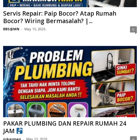
Servis Repair: Paip Bocor? Atap Rumah
Bocor? Wiring Bermasalah? |...
BBS@MN
-
May 15, 2026
0
PAKAR PLUMBING DAN REPAIR RUMAH 24
JAM
nikaiman
-
May 13, 2026
0