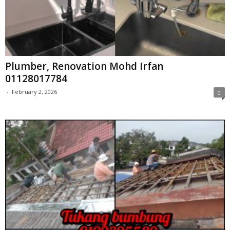
Plumber, Renovation Mohd Irfan
01128017784
-
February 2, 2026
0