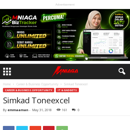
Advertisement
Home
Career & Business Opportunity
Simkad Toneexcel
CAREER & BUSINESS OPPORTUNITY
IT & GADGETS
Simkad Toneexcel
By
emmaaman
-
May 31, 2018
161
0