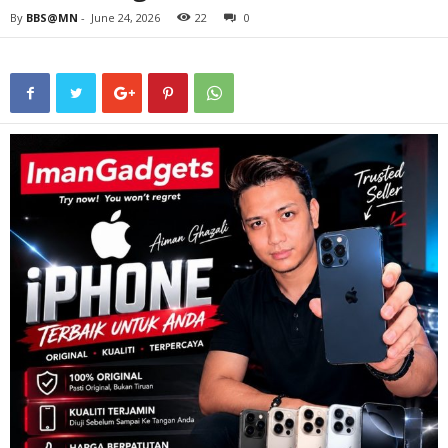
By
BBS@MN
-
June 24, 2026
22
0