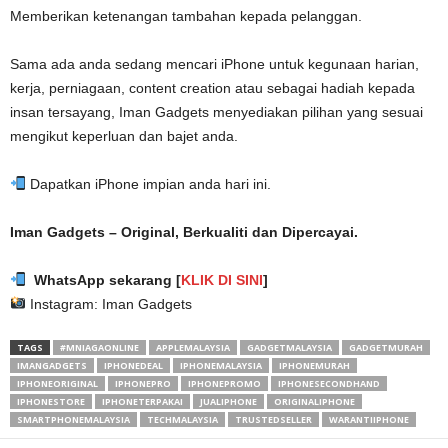
Memberikan ketenangan tambahan kepada pelanggan.
Sama ada anda sedang mencari iPhone untuk kegunaan harian,
kerja, perniagaan, content creation atau sebagai hadiah kepada
insan tersayang, Iman Gadgets menyediakan pilihan yang sesuai
mengikut keperluan dan bajet anda.
Dapatkan iPhone impian anda hari ini.
Iman Gadgets – Original, Berkualiti dan Dipercayai.
WhatsApp sekarang [
KLIK DI SINI
]
Instagram: Iman Gadgets
TAGS
#MNIAGAONLINE
APPLEMALAYSIA
GADGETMALAYSIA
GADGETMURAH
IMANGADGETS
IPHONEDEAL
IPHONEMALAYSIA
IPHONEMURAH
IPHONEORIGINAL
IPHONEPRO
IPHONEPROMO
IPHONESECONDHAND
IPHONESTORE
IPHONETERPAKAI
JUALIPHONE
ORIGINALIPHONE
SMARTPHONEMALAYSIA
TECHMALAYSIA
TRUSTEDSELLER
WARANTIIPHONE