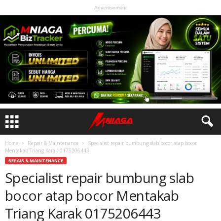
Advertisement
Home
Repair & Maintenance
Specialist repair bumbung slab bocor atap bocor
Mentakab Triang Karak 0175206443
REPAIR & MAINTENANCE
Specialist repair bumbung slab
bocor atap bocor Mentakab
Triang Karak 0175206443