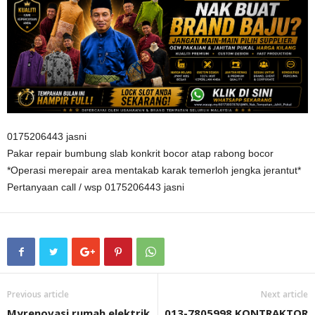
0175206443 jasni
Pakar repair bumbung slab konkrit bocor atap rabong bocor
*Operasi merepair area mentakab karak temerloh jengka jerantut*
Pertanyaan call / wsp 0175206443 jasni
Previous article
Next article
Myrenovasi rumah elektrik
013-7805998 KONTRAKTOR