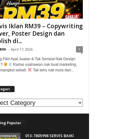
vis Iklan RM39 – Copywriting
er, Poster Design dan
ish di...
@MN
-
April 17, 2026
0
g Fikir Ayat Jualan & Tak Sempat Nak Design
r?
Ramai usahawan nak buat marketing,
tersangkut sebab:
Tak tahu nak mula dari...
tegori
egori
ing Popular
013-7805998 SERVIS BAIKI