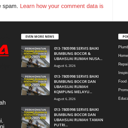
ce spam.
Learn how your comment data is
EVEN MORE NEWS
PO
Plumb
013-7805998 SERVIS BAIKI
BUMBUNG BOCOR &
Home 
UBAHSUAI RUMAH NUSA...
Repai
August 6, 2026
Inspir
013-7805998 SERVIS BAIKI
BUMBUNG BOCOR DAN
Food 
UBAHSUAI RUMAH
Promo
KQMPUNG MELAYU...
Educa
August 6, 2026
lah
013-7805998 SERVIS BAIKI
BUMBUNG BOCOR DAN
UBAHSUAI RUMAH TAMAN
i.
PUTRI...
ni