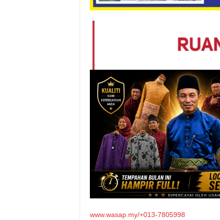
www.wasap.my/+013-7805998