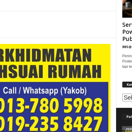
Ser
Pow
Publ
BBS
Penin
Poste
tapi 
Ka
Kat
Pal