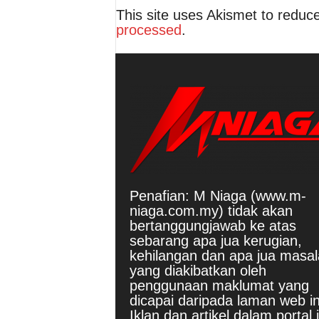
This site uses Akismet to redu
processed
.
Penafian: M Niaga (www.m-
niaga.com.my) tidak akan
bertanggungjawab ke atas
sebarang apa jua kerugian,
kehilangan dan apa jua masa
yang diakibatkan oleh
penggunaan maklumat yang
dicapai daripada laman web in
Iklan dan artikel dalam portal i