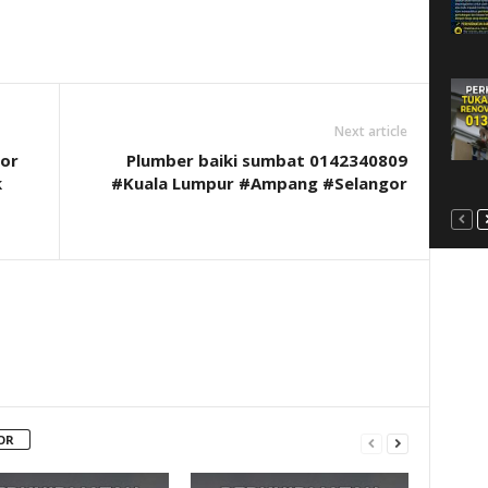
Next article
cor
Plumber baiki sumbat 0142340809
k
#Kuala Lumpur #Ampang #Selangor
OR