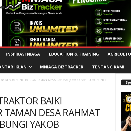
AFF EMAIL
Advertisement
INSPIRASI NIAGA
EDUCATION & TRAINING
AGRICULTU
ANTAR IKLAN
MNIAGA BIZTRACKER
TENTANG KAMI
R BAIKI BUMBUNG BOCOR TAMAN DESA RAHMAT JOHOR BAHRU HUBUNGI
Sp
TRAKTOR BAIKI
 TAMAN DESA RAHMAT
BUNGI YAKOB