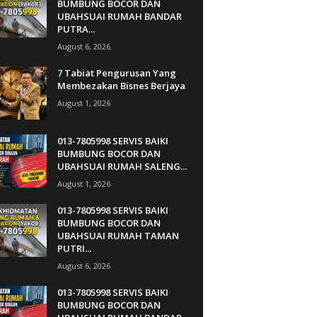
BUMBUNG BOCOR DAN
UBAHSUAI RUMAH BANDAR
PUTRA...
August 6, 2026
7 Tabiat Pengurusan Yang
Membezakan Bisnes Berjaya
August 1, 2026
013-7805998 SERVIS BAIKI
BUMBUNG BOCOR DAN
UBAHSUAI RUMAH SALENG...
August 1, 2026
013-7805998 SERVIS BAIKI
BUMBUNG BOCOR DAN
UBAHSUAI RUMAH TAMAN
PUTRI...
August 6, 2026
013-7805998 SERVIS BAIKI
BUMBUNG BOCOR DAN