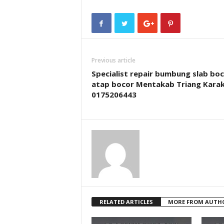
Previous article
Specialist repair bumbung slab bo
atap bocor Mentakab Triang Kara
0175206443
RELATED ARTICLES
MORE FROM AUTH