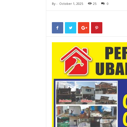
By
-
October 1, 2025
25
0