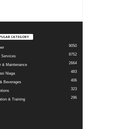
PULAR CATEGORY
9050
er
8752
Services
2664
r & Maintenance
483
asi Niaga
406
& Beverages
323
tions
296
tion & Training