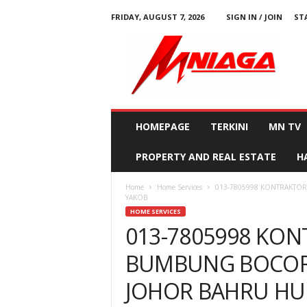
FRIDAY, AUGUST 7, 2026
SIGN IN / JOIN
ST
M
N
i
a
g
a
HOMEPAGE
TERKINI
MN TV
PROPERTY AND REAL ESTATE
H
Home
Home Services
013-7805998 KONTRAKTO
YAKOB
HOME SERVICES
013-7805998 KON
BUMBUNG BOCOR
JOHOR BAHRU HU