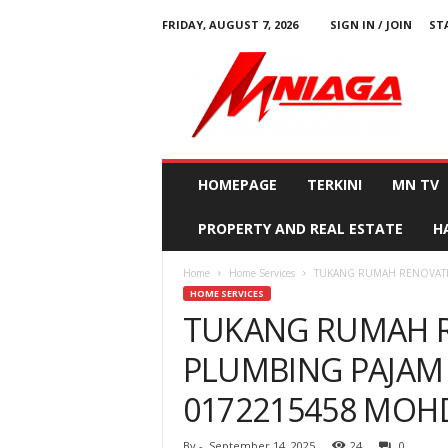
FRIDAY, AUGUST 7, 2026
SIGN IN / JOIN
ST
M
N
i
a
g
a
HOMEPAGE
TERKINI
MN TV
PROPERTY AND REAL ESTATE
H
Home
Home Services
TUKANG RUMAH RENOVATI
HOME SERVICES
TUKANG RUMAH 
PLUMBING PAJAM 
0172215458 MOH
By
-
September 14, 2025
24
0