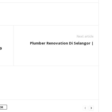
Next article
Plumber Renovation Di Selangor |
9
OR