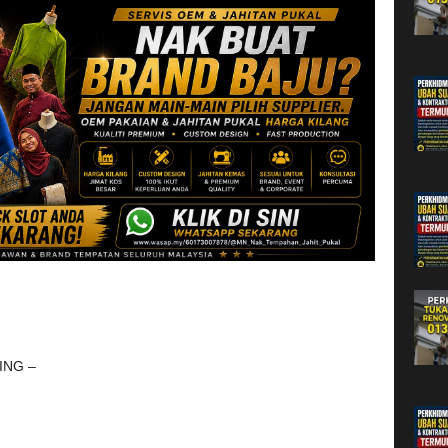
ING –