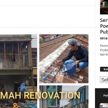
Ser
Pow
Publ
BBS
Penin
Poste
tapi 
Ka
Kat
Pal