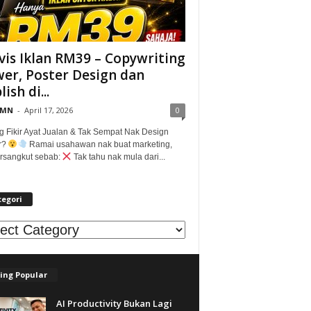
vis Iklan RM39 – Copywriting
er, Poster Design dan
ish di...
@MN
-
April 17, 2026
0
g Fikir Ayat Jualan & Tak Sempat Nak Design
r?
Ramai usahawan nak buat marketing,
tersangkut sebab:
Tak tahu nak mula dari...
tegori
egori
ing Popular
AI Productivity Bukan Lagi