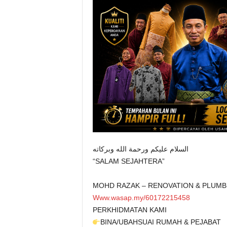
السلام عليكم ورحمة الله وبركاته
“SALAM SEJAHTERA”
MOHD RAZAK – RENOVATION & PLUMB
Www.wasap.my/60172215458
PERKHIDMATAN KAMI
BINA/UBAHSUAI RUMAH & PEJABAT