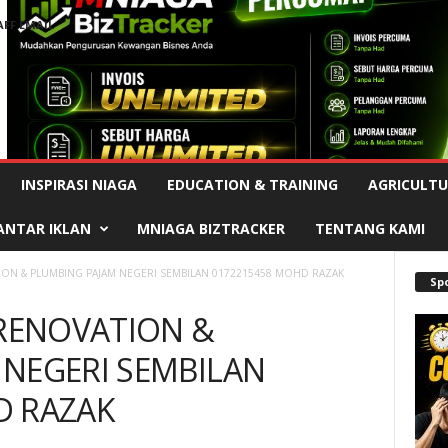
AFF EMAIL
Advertisement
INSPIRASI NIAGA
EDUCATION & TRAINING
AGRICULTU
ANTAR IKLAN
MNIAGA BIZTRACKER
TENTANG KAMI
ON & PLUMBING PAJAM NEGERI SEMBILAN 0172215458 MOHD RAZAK
Sp
RENOVATION &
NEGERI SEMBILAN
D RAZAK