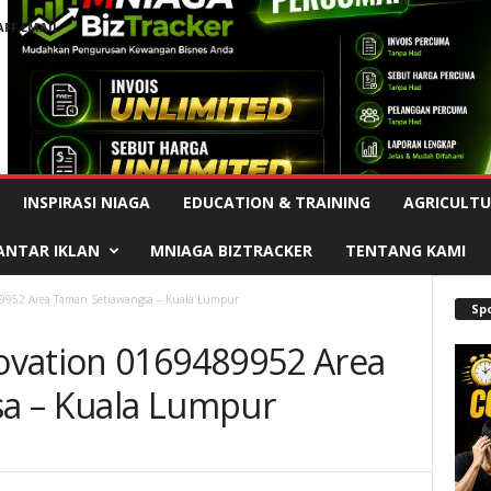
AFF EMAIL
Advertisement
INSPIRASI NIAGA
EDUCATION & TRAINING
AGRICULTU
ANTAR IKLAN
MNIAGA BIZTRACKER
TENTANG KAMI
9952 Area Taman Setiawangsa – Kuala Lumpur
Sp
ovation 0169489952 Area
a – Kuala Lumpur