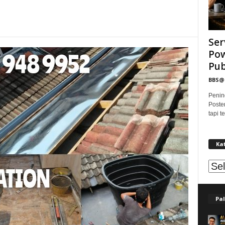
Ser
Pow
Publ
BBS
Penin
Poste
tapi 
Ka
Kat
Pal