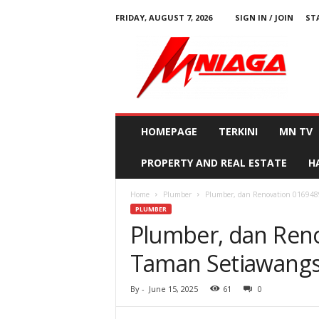
FRIDAY, AUGUST 7, 2026
SIGN IN / JOIN
ST
M
N
i
a
g
a
HOMEPAGE
TERKINI
MN TV
PROPERTY AND REAL ESTATE
H
Home
Plumber
Plumber, dan Renovation 016948
PLUMBER
Plumber, dan Ren
Taman Setiawangs
By
-
June 15, 2025
61
0