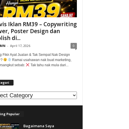
vis Iklan RM39 – Copywriting
er, Poster Design dan
ish di...
@MN
-
April 17, 2026
0
g Fikir Ayat Jualan & Tak Sempat Nak Design
r?
Ramai usahawan nak buat marketing,
tersangkut sebab:
Tak tahu nak mula dari...
tegori
egori
ing Popular
Bagaimana Saya