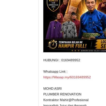
HUBUNGI : 0169489952
Whatsapp Link :
https://Wasap.my/60169489952
MOHD ASRI
PLUMBER RENOVATION
Kontraktor Mahir@Profesional
Insyaalloh Jujur dan Amanah