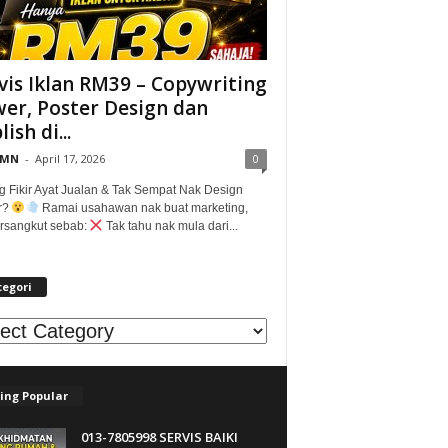
vis Iklan RM39 – Copywriting
er, Poster Design dan
ish di...
@MN
-
April 17, 2026
0
g Fikir Ayat Jualan & Tak Sempat Nak Design
r?
Ramai usahawan nak buat marketing,
tersangkut sebab:
Tak tahu nak mula dari...
tegori
egori
ing Popular
013-7805998 SERVIS BAIKI