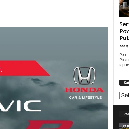
Ser
Pow
Publ
BBS
Penin
Poste
tapi 
Ka
Kat
Pal