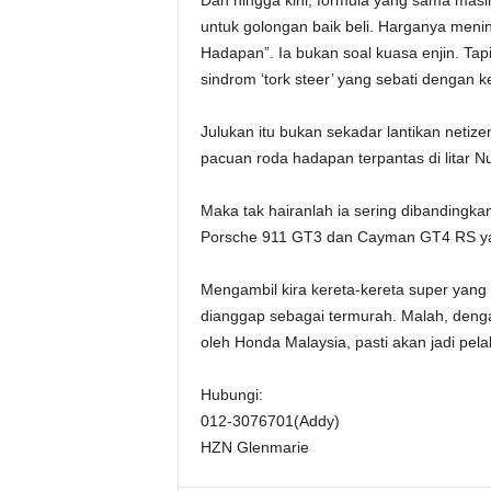
Dan hingga kini, formula yang sama masih
untuk golongan baik beli. Harganya meni
Hadapan”. Ia bukan soal kuasa enjin. Tap
sindrom ‘tork steer’ yang sebati dengan 
Julukan itu bukan sekadar lantikan neti
pacuan roda hadapan terpantas di litar Nu
Maka tak hairanlah ia sering dibandingka
Porsche 911 GT3 dan Cayman GT4 RS yan
Mengambil kira kereta-kereta super yang 
dianggap sebagai termurah. Malah, denga
oleh Honda Malaysia, pasti akan jadi pela
Hubungi:
012-3076701(Addy)
HZN Glenmarie