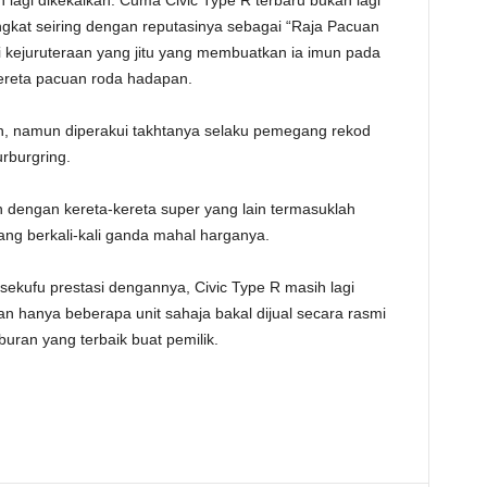
 lagi dikekalkan. Cuma Civic Type R terbaru bukan lagi
ngkat seiring dengan reputasinya sebagai “Raja Pacuan
i kejuruteraan yang jitu yang membuatkan ia imun pada
kereta pacuan roda hadapan.
zen, namun diperakui takhtanya selaku pemegang rekod
rburgring.
n dengan kereta-kereta super yang lain termasuklah
g berkali-kali ganda mahal harganya.
sekufu prestasi dengannya, Civic Type R masih lagi
n hanya beberapa unit sahaja bakal dijual secara rasmi
buran yang terbaik buat pemilik.