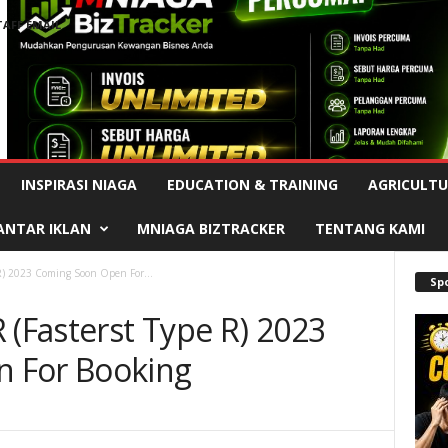
TAFF EMAIL
Advertisement
INSPIRASI NIAGA
EDUCATION & TRAINING
AGRICULTU
ANTAR IKLAN
MNIAGA BIZTRACKER
TENTANG KAMI
 R) 2023 Coming Soon Open For...
Sp
 (Fasterst Type R) 2023
 For Booking