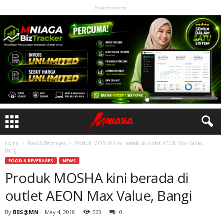
Advertisement
Home
Food & Beverages
Produk MOSHA kini berada di outlet AEON Max Value,
Bangi
FOOD & BEVERAGES
NEWS
Produk MOSHA kini berada di
outlet AEON Max Value, Bangi
By
BBS@MN
-
May 4, 2018
563
0