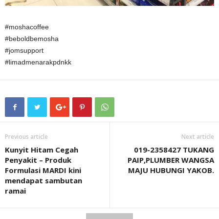
#moshacoffee
#beboldbemosha
#jomsupport
#limadmenarakpdnkk
Previous article
Next article
Kunyit Hitam Cegah
019-2358427 TUKANG
Penyakit – Produk
PAIP,PLUMBER WANGSA
Formulasi MARDI kini
MAJU HUBUNGI YAKOB.
mendapat sambutan
ramai