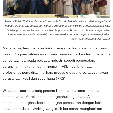
Peserta Public Training “Content Creation & Digital Marketing with AI” daripada pelbagai
industri. Usahawan, pemilik perniagaan, profesional dan individu daripada pelbagai latar
belakang berkumpul untuk mempelajari bagaimana AI boleh membantu menghasilkan
kandungan yang lebih berkualiti, mempercepatkan proses kerja serta meningkatkan
keberkesanan pemasaran digital.
Menariknya, fenomena ini bukan hanya berlaku dalam organisasi
besar. Program latihan awam yang saya kendalikan turut menerima
penyertaan daripada pelbagai industri seperti pembuatan,
peruncitan, makanan dan minuman (F&B), perkhidmatan
profesional, pendidikan, latihan, media, e-dagang serta usahawan
perusahaan kecil dan sederhana (PKS).
Walaupun latar belakang peserta berbeza, matlamat mereka
hampir sama. Mereka mahu mengetahui bagaimana AI boleh
membantu menghasilkan kandungan pemasaran dengan lebih
cepat, menulis copywriting yang lebih berkesan, menghasilkan