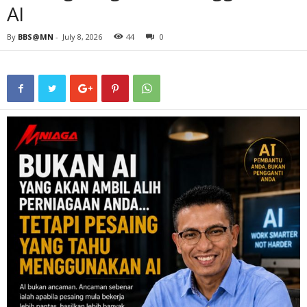
AI
By
BBS@MN
-
July 8, 2026
44
0