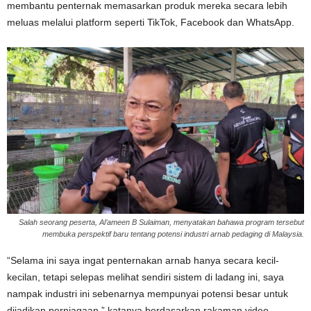
membantu penternak memasarkan produk mereka secara lebih
meluas melalui platform seperti TikTok, Facebook dan WhatsApp.
Salah seorang peserta, Al’ameen B Sulaiman, menyatakan bahawa program tersebut
membuka perspektif baru tentang potensi industri arnab pedaging di Malaysia.
“Selama ini saya ingat penternakan arnab hanya secara kecil-
kecilan, tetapi selepas melihat sendiri sistem di ladang ini, saya
nampak industri ini sebenarnya mempunyai potensi besar untuk
dijadikan perniagaan,” katanya berdasarkan rakaman video