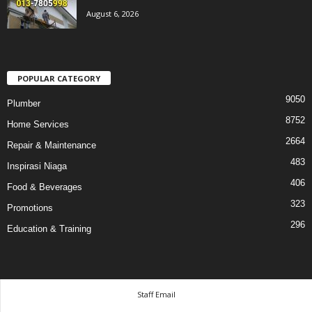
August 6, 2026
POPULAR CATEGORY
9050
Plumber
8752
Home Services
2664
Repair & Maintenance
483
Inspirasi Niaga
406
Food & Beverages
323
Promotions
296
Education & Training
Staff Email