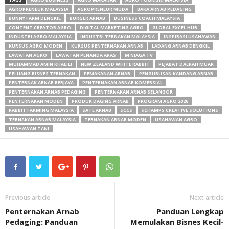
AGROPRENEUR MALAYSIA
AGROPRENEUR MUDA
BAKA ARNAB PEDAGING
BUNNY FARM DENGKIL
BURGER ARNAB
BUSINESS COACH MALAYSIA
CONTENT CREATOR AGRO
DIGITAL MARKETING AGRO
GLOBAL EXCEL HUB
INDUSTRI AGRO MALAYSIA
INDUSTRI TERNAKAN MALAYSIA
INSPIRASI USAHAWAN
KURSUS AGRO MODEN
KURSUS PENTERNAKAN ARNAB
LADANG ARNAB DENGKIL
LAWATAN AGRO
LAWATAN PENANDA ARAS
M NIAGA TV
MUHAMMAD AMIN KHALILI
NEW ZEALAND WHITE RABBIT
PEJABAT DAERAH MUAR
PELUANG BISNES TERNAKAN
PEMAKANAN ARNAB
PENGURUSAN KANDANG ARNAB
PENTERNAK ARNAB BERJAYA
PENTERNAKAN ARNAB KOMERSIAL
PENTERNAKAN ARNAB PEDAGING
PENTERNAKAN ARNAB SELANGOR
PENTERNAKAN MODEN
PRODUK DAGING ARNAB
PROGRAM AGRO 2026
RABBIT FARMING MALAYSIA
SATE ARNAB
SCCS
SCHAMPS CREATIVE SOLUTIONS
TERNAKAN ARNAB MALAYSIA
TERNAKAN ARNAB MODEN
USAHAWAN AGRO
USAHAWAN TANI
Previous article
Next article
Penternakan Arnab
Panduan Lengkap
Pedaging: Panduan
Memulakan Bisnes Kecil-