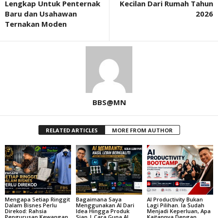
Lengkap Untuk Penternak
Kecilan Dari Rumah Tahun
Baru dan Usahawan
2026
Ternakan Moden
BBS@MN
RELATED ARTICLES
MORE FROM AUTHOR
Mengapa Setiap Ringgit
Bagaimana Saya
AI Productivity Bukan
Dalam Bisnes Perlu
Menggunakan AI Dari
Lagi Pilihan. Ia Sudah
Direkod: Rahsia
Idea Hingga Produk
Menjadi Keperluan, Apa
Pengurusan Kewangan
Siap | Cara Guna AI
Kaitannya Dengan