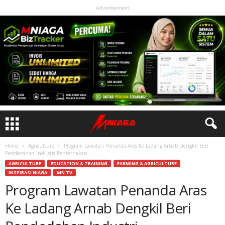
Advertisement
Home
Agriculture
Program Lawatan Penanda Aras Ke Ladang Arnab Dengkil Beri
Pendedahan Industri Penternakan...
AGRICULTURE
EDUCATION & TRAINING
FARMING & AGRICULTURE
INSPIRASI NIAGA
MN TV
Program Lawatan Penanda Aras
Ke Ladang Arnab Dengkil Beri