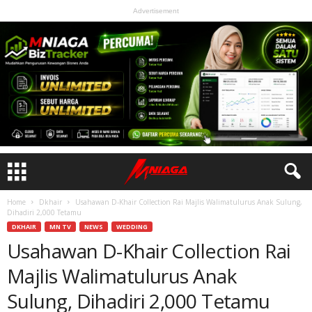
Advertisement
Home
Dkhair
Usahawan D-Khair Collection Rai Majlis Walimatulurus Anak Sulung,
Dihadiri 2,000 Tetamu
DKHAIR
MN TV
NEWS
WEDDING
Usahawan D-Khair Collection Rai
Majlis Walimatulurus Anak
Sulung, Dihadiri 2,000 Tetamu