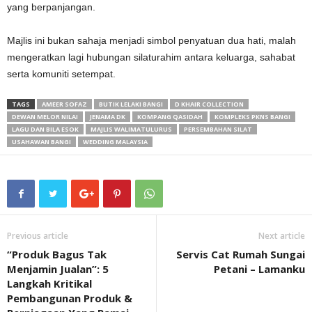
yang berpanjangan.
Majlis ini bukan sahaja menjadi simbol penyatuan dua hati, malah
mengeratkan lagi hubungan silaturahim antara keluarga, sahabat
serta komuniti setempat.
TAGS
AMEER SOFAZ
BUTIK LELAKI BANGI
D KHAIR COLLECTION
DEWAN MELOR NILAI
JENAMA DK
KOMPANG QASIDAH
KOMPLEKS PKNS BANGI
LAGU DAN BILA ESOK
MAJLIS WALIMATULURUS
PERSEMBAHAN SILAT
USAHAWAN BANGI
WEDDING MALAYSIA
Previous article
Next article
“Produk Bagus Tak
Servis Cat Rumah Sungai
Menjamin Jualan”: 5
Petani – Lamanku
Langkah Kritikal
Pembangunan Produk &