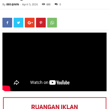
By
BBS@MN
-
April 5, 2026
688
0