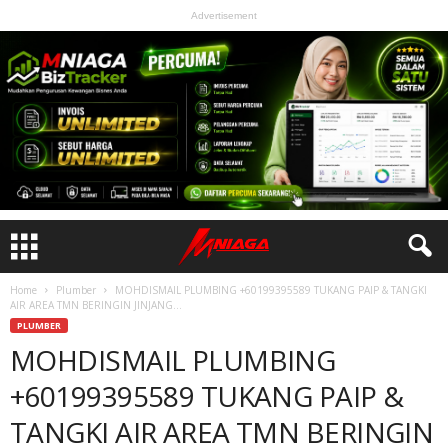
Advertisement
Home
Plumber
MOHDISMAIL PLUMBING +60199395589 TUKANG PAIP & TANGKI
AIR AREA TMN BERINGIN JINJANG...
PLUMBER
MOHDISMAIL PLUMBING
+60199395589 TUKANG PAIP &
TANGKI AIR AREA TMN BERINGIN