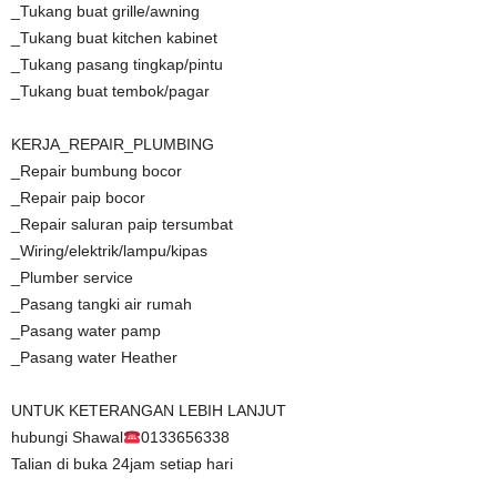
_Tukang buat grille/awning
_Tukang buat kitchen kabinet
_Tukang pasang tingkap/pintu
_Tukang buat tembok/pagar
KERJA_REPAIR_PLUMBING
_Repair bumbung bocor
_Repair paip bocor
_Repair saluran paip tersumbat
_Wiring/elektrik/lampu/kipas
_Plumber service
_Pasang tangki air rumah
_Pasang water pamp
_Pasang water Heather
UNTUK KETERANGAN LEBIH LANJUT
hubungi Shawal
0133656338
Talian di buka 24jam setiap hari