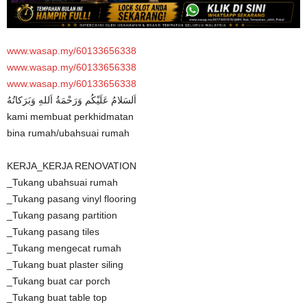
www.wasap.my/60133656338
www.wasap.my/60133656338
www.wasap.my/60133656338
اَلسَلامُ عَلَيْكُم وَرَحْمَةُ اَللهِ وَبَرَكاتُهُ
kami membuat perkhidmatan
bina rumah/ubahsuai rumah
KERJA_KERJA RENOVATION
_Tukang ubahsuai rumah
_Tukang pasang vinyl flooring
_Tukang pasang partition
_Tukang pasang tiles
_Tukang mengecat rumah
_Tukang buat plaster siling
_Tukang buat car porch
_Tukang buat table top