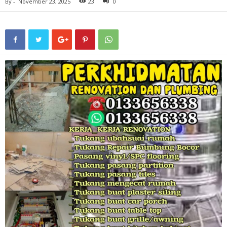
By
-
November 23, 2025
23
0