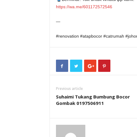
https://wa.me/601172572546
—
#renovation #atapbocor #catrumah #joho
Previous article
Suhaimi Tukang Bumbung Bocor
Gombak 0197506911