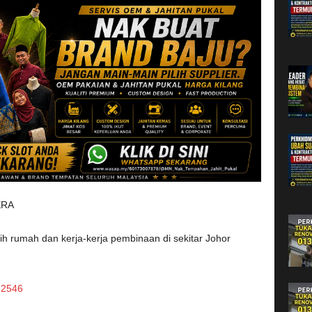
ERA
h rumah dan kerja-kerja pembinaan di sekitar Johor
72546