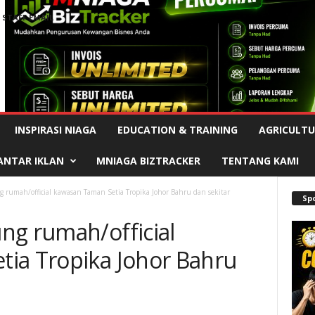
STAFF EMAIL
Advertisement
INSPIRASI NIAGA
EDUCATION & TRAINING
AGRICULTU
ANTAR IKLAN
MNIAGA BIZTRACKER
TENTANG KAMI
 rumah/official kawasan Taman Setia Tropika Johor Bahru dan sekitar
Sp
ng rumah/official
ia Tropika Johor Bahru