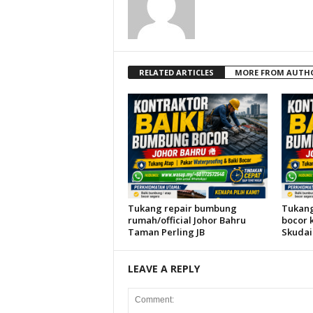
RELATED ARTICLES
MORE FROM AUTH
Tukang repair bumbung
Tukang
rumah/official Johor Bahru
bocor 
Taman Perling JB
Skudai 
LEAVE A REPLY