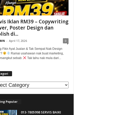
vis Iklan RM39 – Copywriting
er, Poster Design dan
ish di...
@MN
-
April 17, 2026
0
g Fikir Ayat Jualan & Tak Sempat Nak Design
r?
Ramai usahawan nak buat marketing,
tersangkut sebab:
Tak tahu nak mula dari...
tegori
egori
ing Popular
013-7805998 SERVIS BAIKI