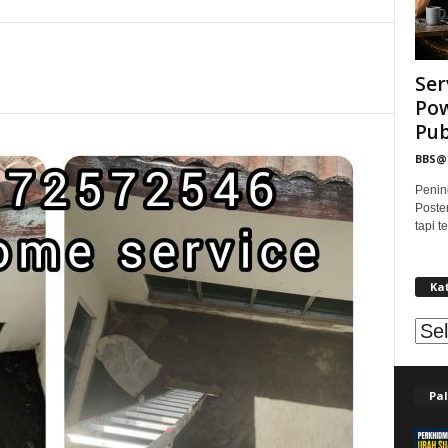
Ser
Pow
Publ
BBS
Penin
Poste
tapi 
Ka
Kat
Pal