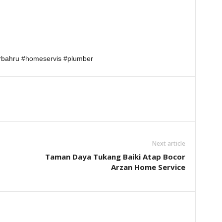
rbahru #homeservis #plumber
Next article
Taman Daya Tukang Baiki Atap Bocor
Arzan Home Service