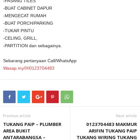
-PASANG TILES
-BUAT CABINET DAPUR
-MENGECAT RUMAH
-BUAT PORCH/PARKING
-TUKAR PINTU
-CELING, GRILL,
-PARTITION dan sebagainya.
Sebarang pertanyaan Call/WhatsApp
Wasap.my/￼⁨0123704483
Previous article
Next article
TUKANG PAIP – PLUMBER
0123704483 MAKMUR
AREA BUKIT
ARIFIN TUKANG PAIP
ANTARABANGSA –
TUKANG WIRING TUKANG