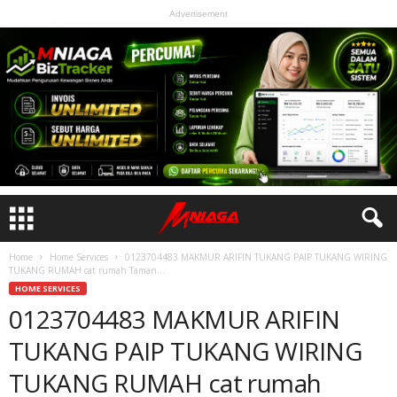
Advertisement
Home
Home Services
0123704483 MAKMUR ARIFIN TUKANG PAIP TUKANG WIRING
TUKANG RUMAH cat rumah Taman...
HOME SERVICES
0123704483 MAKMUR ARIFIN
TUKANG PAIP TUKANG WIRING
TUKANG RUMAH cat rumah