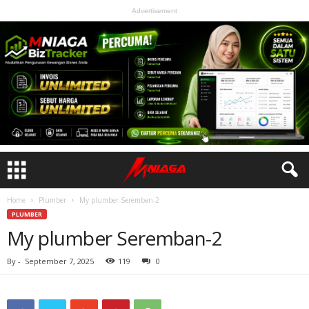
Advertisement
Home
Plumber
My plumber Seremban-2
PLUMBER
My plumber Seremban-2
By
-
September 7, 2025
119
0