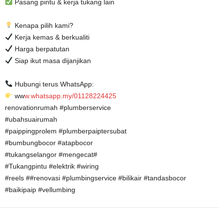
Pasang pintu & kerja tukang lain
Kenapa pilih kami?
Kerja kemas & berkualiti
Harga berpatutan
Siap ikut masa dijanjikan
Hubungi terus WhatsApp:
ww
w.whatsapp.my/01128224425
renovationrumah #plumberservice
#ubahsuairumah
#paippingprolem #plumberpaiptersubat
#bumbungbocor #atapbocor
#tukangselangor #mengecat#
#Tukangpintu #elektrik #wiring
#reels ##renovasi #plumbingservice #bilikair #tandasbocor
#baikipaip #vellumbing