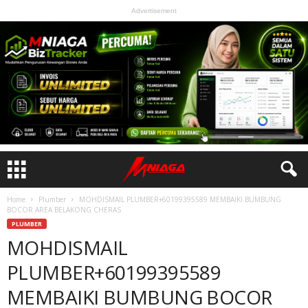
Advertisement
Home
Plumber
MOHDISMAIL PLUMBER+60199395589 MEMBAIKI BUMBUNG
BOCOR AREA BELAKONG CHERAS
PLUMBER
MOHDISMAIL
PLUMBER+60199395589
MEMBAIKI BUMBUNG BOCOR