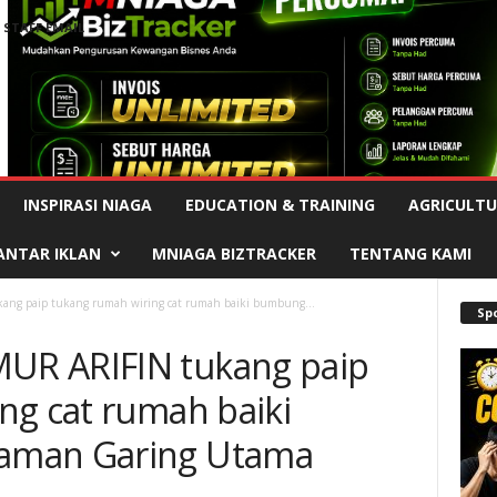
STAFF EMAIL
Advertisement
INSPIRASI NIAGA
EDUCATION & TRAINING
AGRICULTU
ANTAR IKLAN
MNIAGA BIZTRACKER
TENTANG KAMI
g paip tukang rumah wiring cat rumah baiki bumbung...
Sp
UR ARIFIN tukang paip
ng cat rumah baiki
aman Garing Utama