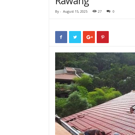
Rawang
By
-
August 15, 2025
27
0