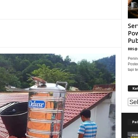
Ser
Pow
Publ
BBS
Penin
Poste
tapi 
Ka
Kat
Pal