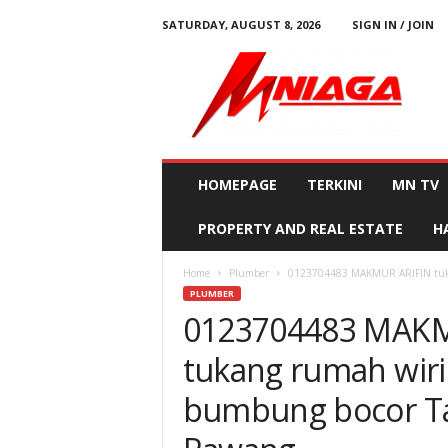
SATURDAY, AUGUST 8, 2026
SIGN IN / JOIN
M
N
i
a
g
a
HOMEPAGE
TERKINI
MN TV
PROPERTY AND REAL ESTATE
H
Home
Plumber
0123704483 MAKMUR ARIFIN tukan
PLUMBER
0123704483 MAKM
tukang rumah wiri
bumbung bocor T