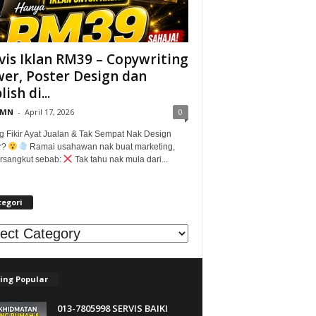
vis Iklan RM39 – Copywriting
er, Poster Design dan
ish di...
@MN
-
April 17, 2026
0
g Fikir Ayat Jualan & Tak Sempat Nak Design
r?
Ramai usahawan nak buat marketing,
tersangkut sebab:
Tak tahu nak mula dari...
tegori
egori
ing Popular
013-7805998 SERVIS BAIKI