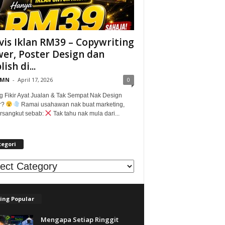
vis Iklan RM39 – Copywriting
er, Poster Design dan
ish di...
@MN
-
April 17, 2026
0
g Fikir Ayat Jualan & Tak Sempat Nak Design
r?
Ramai usahawan nak buat marketing,
tersangkut sebab:
Tak tahu nak mula dari...
tegori
egori
ing Popular
Mengapa Setiap Ringgit