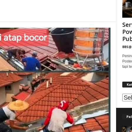
Ser
Pow
Publ
BBS
Penin
Poste
tapi 
Ka
Kat
Pal