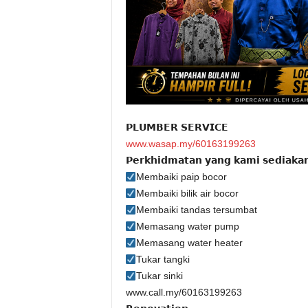
𝗣𝗟𝗨𝗠𝗕𝗘𝗥 𝗦𝗘𝗥𝗩𝗜𝗖𝗘
www.wasap.my/60163199263
𝗣𝗲𝗿𝗸𝗵𝗶𝗱𝗺𝗮𝘁𝗮𝗻 𝘆𝗮𝗻𝗴 𝗸𝗮𝗺𝗶 𝘀𝗲𝗱𝗶𝗮𝗸𝗮
Membaiki paip bocor
Membaiki bilik air bocor
Membaiki tandas tersumbat
Memasang water pump
Memasang water heater
Tukar tangki
Tukar sinki
www.call.my/60163199263