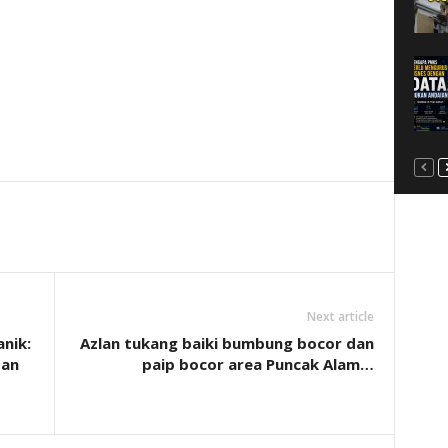
Next article
nik:
Azlan tukang baiki bumbung bocor dan
dan
paip bocor area Puncak Alam…