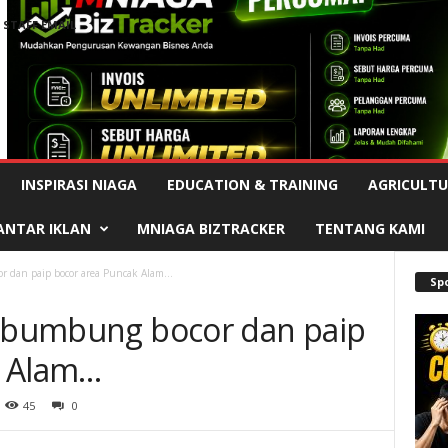
STAFF EMAIL
Advertisement
INSPIRASI NIAGA
EDUCATION & TRAINING
AGRICULTU
ANTAR IKLAN
MNIAGA BIZTRACKER
TENTANG KAMI
r dan paip bocor area Puncak Alam…
Sp
i bumbung bocor dan paip
k Alam…
45
0