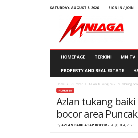
SATURDAY, AUGUST 8, 2026
SIGN IN / JOIN
M
N
i
a
g
a
HOMEPAGE
TERKINI
MN TV
PROPERTY AND REAL ESTATE
H
Home
Plumber
Azlan tukang baiki bumbung boco
PLUMBER
Azlan tukang baik
bocor area Punca
By
AZLAN BAIKI ATAP BOCOR
-
August 4, 2025