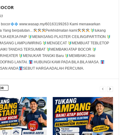
 BOCOR
63
 bocor
www.wasap.my/60163199263 Kami menawarkan
 Yang berpatutan...
Perkhidmatan kami
tukang
RJA KERJA PAIP
MEMASANG PLASTER CEILING/PARTITION
ASANG LAMPU/WIRING
MENGECAT
MEMBUAT TEBLETOP
BAIKI TANDAS TERSUMBAT
MEMBAIKI ATAP BOCOR
ER/HEATER
MENUKAR TANGKI Baru
MEMBAIKI Zinki
OFING LANTAI.
HUBUNGI KAMI PADA BILA BILA MASA.
ASAN ANDA
SEBUT HARGA ADALAH PERCUMA.
OR