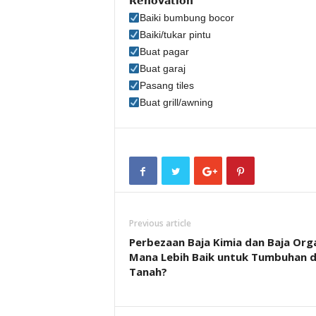
𝗥𝗲𝗻𝗼𝘃𝗮𝘁𝗶𝗼𝗻
Baiki bumbung bocor
Baiki/tukar pintu
Buat pagar
Buat garaj
Pasang tiles
Buat grill/awning
Previous article
Perbezaan Baja Kimia dan Baja Orga
Mana Lebih Baik untuk Tumbuhan 
Tanah?