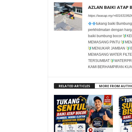
AZLAN BAIKI ATAP
https://wasap.my/+601631992
tukang baiki Bumbung
perkhidmatan dengan harga
baiki bumbung bocor
KE
MEMASANG PINTU
MEM
MENUKAR JAMBAN
MEMASANG WATER FILT
TERSUMBAT
WATERPRO
KAMI BERHAMPIRAN KU
RELATED ARTICLES
MORE FROM AUTH