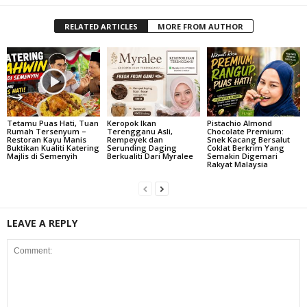
RELATED ARTICLES
MORE FROM AUTHOR
Tetamu Puas Hati, Tuan
Keropok Ikan
Pistachio Almond
Rumah Tersenyum –
Terengganu Asli,
Chocolate Premium:
Restoran Kayu Manis
Rempeyek dan
Snek Kacang Bersalut
Buktikan Kualiti Katering
Serunding Daging
Coklat Berkrim Yang
Majlis di Semenyih
Berkualiti Dari Myralee
Semakin Digemari
Rakyat Malaysia
LEAVE A REPLY