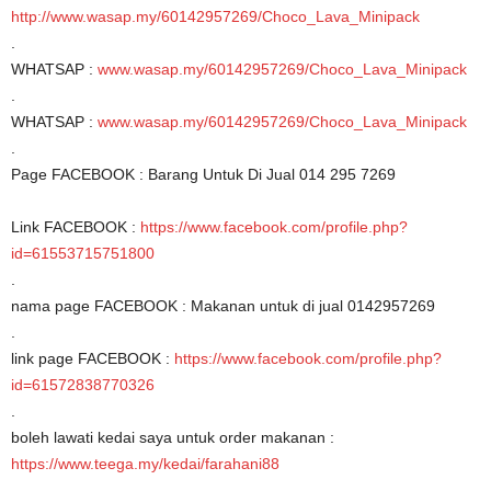
http://www.wasap.my/60142957269/Choco_Lava_Minipack
.
WHATSAP :
www.wasap.my/60142957269/Choco_Lava_Minipack
.
WHATSAP :
www.wasap.my/60142957269/Choco_Lava_Minipack
.
Page FACEBOOK : Barang Untuk Di Jual 014 295 7269
Link FACEBOOK :
https://www.facebook.com/profile.php?
id=61553715751800
.
nama page FACEBOOK : Makanan untuk di jual 0142957269
.
link page FACEBOOK :
https://www.facebook.com/profile.php?
id=61572838770326
.
boleh lawati kedai saya untuk order makanan :
https://www.teega.my/kedai/farahani88
.