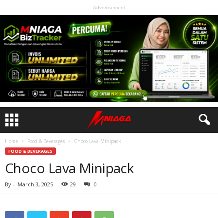
Advertisement
Home
Food & Beverages
Choco Lava Minipack
FOOD & BEVERAGES
Choco Lava Minipack
By
-
March 3, 2025
29
0