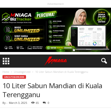
Advertisement
Home
Uncategorized
10 Liter Sabun Mandian di Kuala Terengganu
UNCATEGORIZED
10 Liter Sabun Mandian di Kuala
Terengganu
By
-
March 3, 2025
65
0