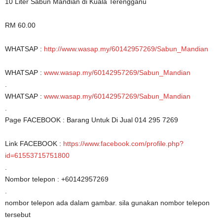
10 Liter Sabun Mandian di Kuala Terengganu
RM 60.00
WHATSAP :
http://www.wasap.my/60142957269/Sabun_Mandian
WHATSAP :
www.wasap.my/60142957269/Sabun_Mandian
.
WHATSAP :
www.wasap.my/60142957269/Sabun_Mandian
.
Page FACEBOOK : Barang Untuk Di Jual 014 295 7269
Link FACEBOOK :
https://www.facebook.com/profile.php?
id=61553715751800
.
Nombor telepon : +60142957269
.
nombor telepon ada dalam gambar. sila gunakan nombor telepon
tersebut