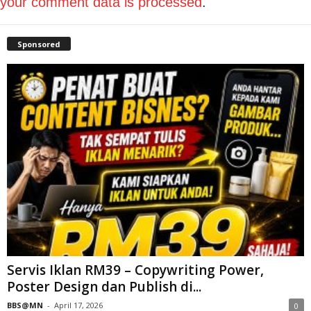
your comment data is processed
.
Sponsored
Servis Iklan RM39 – Copywriting Power,
Poster Design dan Publish di...
BBS@MN
-
April 17, 2026
0