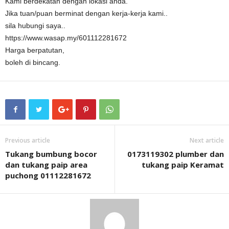
Kami berdekatan dengan lokasi anda.
Jika tuan/puan berminat dengan kerja-kerja kami..
sila hubungi saya..
https://www.wasap.my/601112281672
Harga berpatutan,
boleh di bincang.
Previous article
Next article
Tukang bumbung bocor
0173119302 plumber dan
dan tukang paip area
tukang paip Keramat
puchong 01112281672