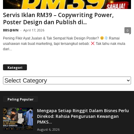
Servis Iklan RM39 – Copywriting Power,
Poster Design dan Publish di...
BBS@MN
-
April 17, 2026
0
Pening Fikir Ayat Jualan & Tak Sempat Nak Design Poster?
Ramai
usahawan nak buat marketing, tapi tersangkut sebab:
Tak tahu nak mula
dari...
Kategori
Kategori
Paling Popular
Mengapa Setiap Ringgit Dalam Bisnes Perlu
Direkod: Rahsia Pengurusan Kewangan
PMKS...
August 6, 2026