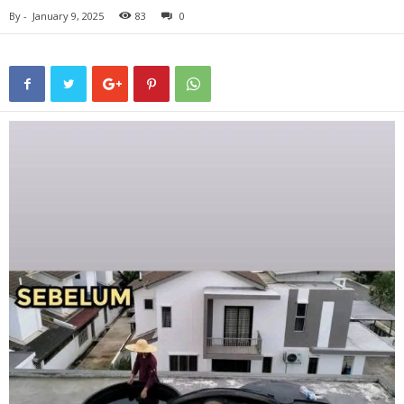
By
-
January 9, 2025
83
0