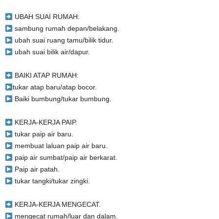
UBAH SUAI RUMAH:
sambung rumah depan/belakang.
ubah suai ruang tamu/bilik tidur.
ubah suai bilik air/dapur.
BAIKI ATAP RUMAH:
tukar atap baru/atap bocor.
Baiki bumbung/tukar bumbung.
KERJA-KERJA PAIP.
tukar paip air baru.
membuat laluan paip air baru.
paip air sumbat/paip air berkarat.
Paip air patah.
tukar tangki/tukar zingki.
KERJA-KERJA MENGECAT.
mengecat rumah/luar dan dalam.