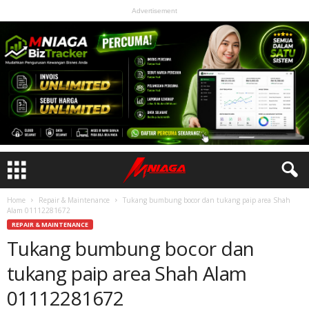
Advertisement
Home
Repair & Maintenance
Tukang bumbung bocor dan tukang paip area Shah
Alam 01112281672
REPAIR & MAINTENANCE
Tukang bumbung bocor dan
tukang paip area Shah Alam
01112281672