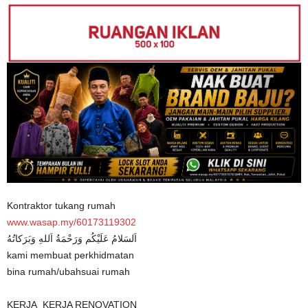
Kontraktor tukang rumah
www.wasap.my/60173119302
اَلسَلامُ عَلَيْكُم وَرَحْمَةُ اَللهِ وَبَرَكاتُهُ
kami membuat perkhidmatan
bina rumah/ubahsuai rumah
KERJA_KERJA RENOVATION