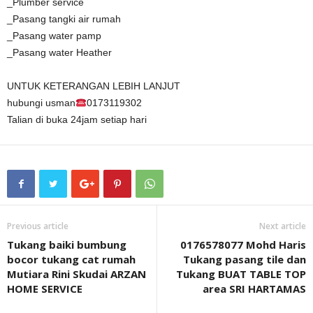
_Plumber service
_Pasang tangki air rumah
_Pasang water pamp
_Pasang water Heather
UNTUK KETERANGAN LEBIH LANJUT
hubungi usman
0173119302
Talian di buka 24jam setiap hari
Previous article
Next article
Tukang baiki bumbung
0176578077 Mohd Haris
bocor tukang cat rumah
Tukang pasang tile dan
Mutiara Rini Skudai ARZAN
Tukang BUAT TABLE TOP
HOME SERVICE
area SRI HARTAMAS