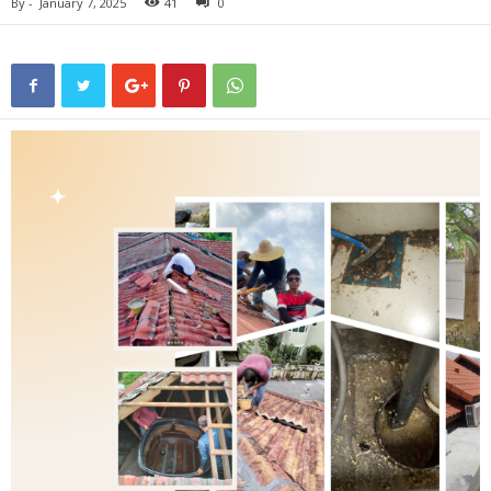
By
-
January 7, 2025
41
0