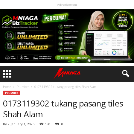
Advertisement
Home
Plumber
0173119302 tukang pasang tiles Shah Alam
PLUMBER
0173119302 tukang pasang tiles
Shah Alam
By
-
January 1, 2025
180
0