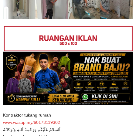
Kontraktor tukang rumah
www.wasap.my/60173119302
اَلسَلامُ عَلَيْكُم وَرَحْمَةُ اَللهِ وَبَرَكاتُهُ