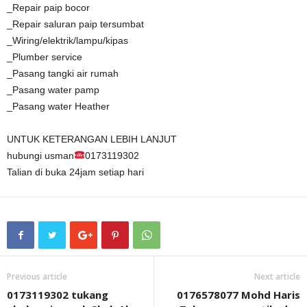
_Repair paip bocor
_Repair saluran paip tersumbat
_Wiring/elektrik/lampu/kipas
_Plumber service
_Pasang tangki air rumah
_Pasang water pamp
_Pasang water Heather
UNTUK KETERANGAN LEBIH LANJUT
hubungi usman
0173119302
Talian di buka 24jam setiap hari
Previous article
Next article
0173119302 tukang
0176578077 Mohd Haris