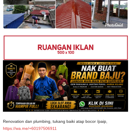
Renovation dan plumbing, tukang baiki atap bocor /paip,
https://wa.me/+60197506911