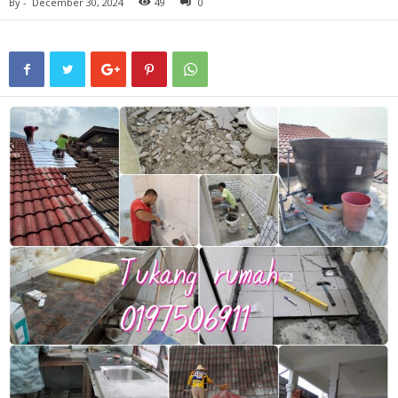
By
-
December 30, 2024
49
0