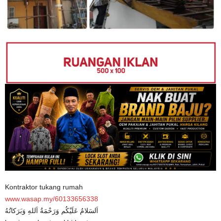
Kontraktor tukang rumah
www.wasap.my/60133656338
اَلسَلامُ عَلَيْكُم وَرَحْمَةُ اَللهِ وَبَرَكاتُهُ