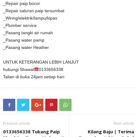
_Repair paip bocor
_Repair saluran paip tersumbat
_Wiring/elektrik/lampu/kipas
_Plumber service
_Pasang tangki air rumah
_Pasang water pamp
_Pasang water Heather
UNTUK KETERANGAN LEBIH LANJUT
hubungi Shawal
0133656338
Talian di buka 24jam setiap hari
Previous article
Next article
0133656338 Tukang Paip
Kilang Baju | Terima