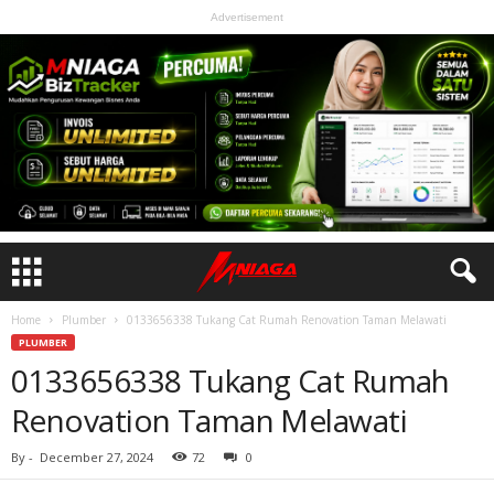
Advertisement
Home
Plumber
0133656338 Tukang Cat Rumah Renovation Taman Melawati
PLUMBER
0133656338 Tukang Cat Rumah
Renovation Taman Melawati
By
-
December 27, 2024
72
0