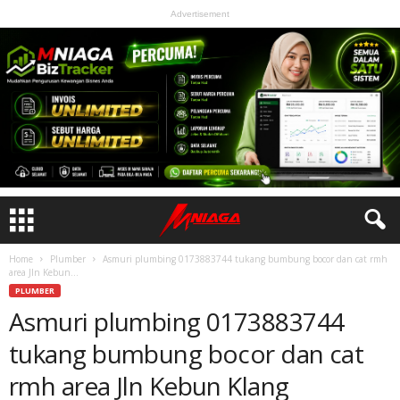
Advertisement
Home
Plumber
Asmuri plumbing 0173883744 tukang bumbung bocor dan cat rmh
area Jln Kebun...
PLUMBER
Asmuri plumbing 0173883744
tukang bumbung bocor dan cat
rmh area Jln Kebun Klang