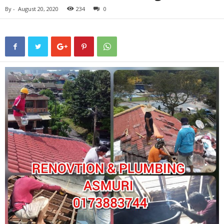
By
-
August 20, 2020
234
0