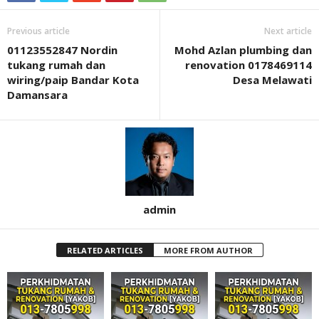
Previous article
Next article
01123552847 Nordin
Mohd Azlan plumbing dan
tukang rumah dan
renovation 0178469114
wiring/paip Bandar Kota
Desa Melawati
Damansara
admin
RELATED ARTICLES
MORE FROM AUTHOR