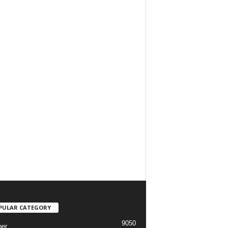
PULAR CATEGORY
9050
er