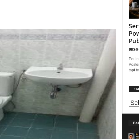
Ser
Pow
Publ
BBS
Penin
Poste
tapi 
Ka
Kat
Pal