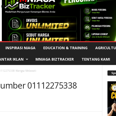
STAFF EMAIL
Advertisement
INSPIRASI NIAGA
EDUCATION & TRAINING
AGRICULTU
ANTAR IKLAN
MNIAGA BIZTRACKER
TENTANG KAMI
01112275338 Wangsa Melawati
Sp
plumber 01112275338