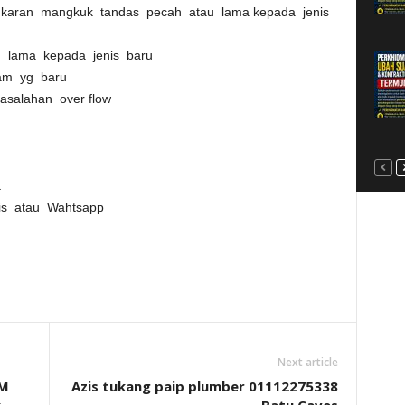
ukaran mangkuk tandas pecah atau lama kepada jenis
u lama kepada jenis baru
tam yg baru
salahan over flow
ut
s atau Wahtsapp
Next article
IM
Azis tukang paip plumber 01112275338