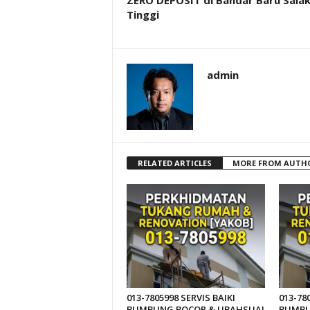
ZERO DEPOSIT di Bandar Baru Sala
Tinggi
admin
RELATED ARTICLES
MORE FROM AUTH
013-7805998 SERVIS BAIKI
013-78
BUMBUNG BOCOR & UBAHSUAI
BUMBU