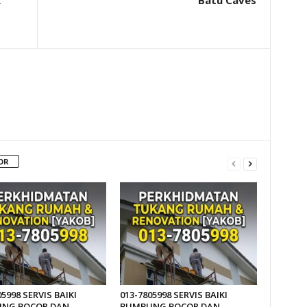
k
Batu Caves
OR
05998 SERVIS BAIKI
013-7805998 SERVIS BAIKI
NG BOCOR DAN
BUMBUNG BOCOR DAN