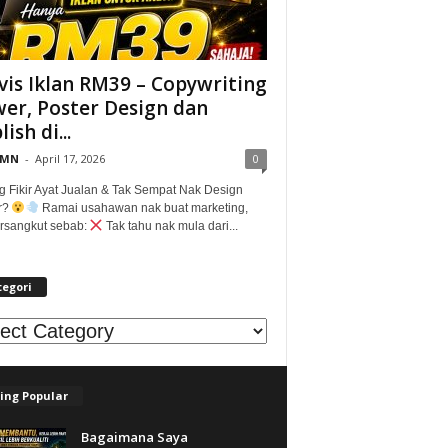
vis Iklan RM39 – Copywriting
er, Poster Design dan
ish di...
@MN
-
April 17, 2026
0
g Fikir Ayat Jualan & Tak Sempat Nak Design
r?
Ramai usahawan nak buat marketing,
tersangkut sebab:
Tak tahu nak mula dari...
tegori
egori
ing Popular
Bagaimana Saya