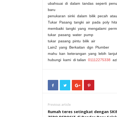
ubahsuai di dalam tandas seperti pen
baru
penukaran sinki dalam bilik pecah ata
Tukar Pasang tangki air pada poly hi
membaiki tangki yang mengalami perma
tukar pasang water pump
tukar pasang pintu bilik air
Lain2 yang Berkaitan dgn Plumber
mahu kan keterangan yang lebih lanj
hubungi kami di talian
01112275338
azi
Previous article
Rumah teres setingkat dengan SK