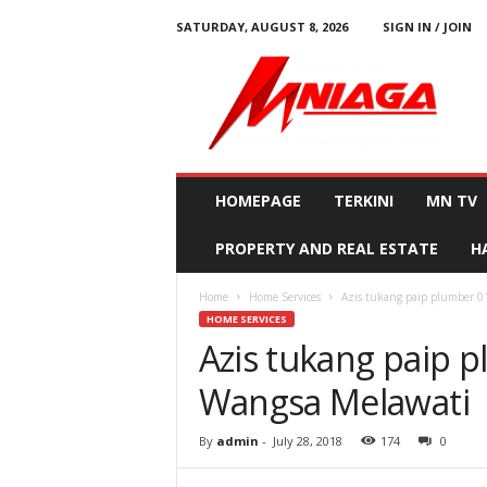
SATURDAY, AUGUST 8, 2026
SIGN IN / JOIN
M
N
i
a
g
a
HOMEPAGE
TERKINI
MN TV
PROPERTY AND REAL ESTATE
H
Home
Home Services
Azis tukang paip plumber 
HOME SERVICES
Azis tukang paip 
Wangsa Melawati
By
admin
-
July 28, 2018
174
0