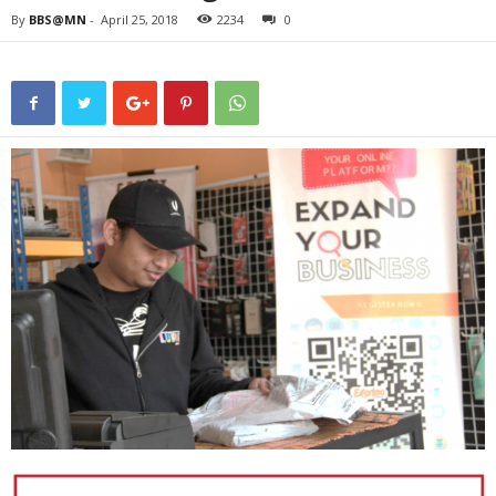
By
BBS@MN
-
April 25, 2018
2234
0