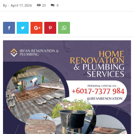
By
-
April 17, 2026
23
0