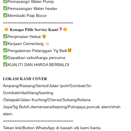
Pemasangn Water Pump
Pemasangan Water heater
Membaiki Paip Bocor
==============================
.
𝐊𝐞𝐧𝐚𝐩𝐚 𝐏𝐢𝐥𝐢𝐡 𝐒𝐞𝐫𝐯𝐢𝐜𝐞 𝐊𝐚𝐦𝐢
Penjimatan Hebat
Kerjaan Cemerlang
Pengalaman Pelanggan Yg Baik
Dapatkan sebutharga percuma
KUALITI DAN HARGA BERBALOI
𝐋𝐎𝐊𝐀𝐒𝐈 𝐊𝐀𝐌𝐈 𝐂𝐎𝐕𝐄𝐑
Ampang/Rawang/Sentul/Jalan Ipoh/Gombak/Sri
Gombak/nilai/klang/banting
/Setapak/Jalan Kuching/Cheras/Subang/Kelana
Jaya/Sg.Buloh,damansara/kepong/Putrajaya,puncak alam/shah
alam,
==============================
Tekan link/Button WhatsApp di bawah utk kami bantu