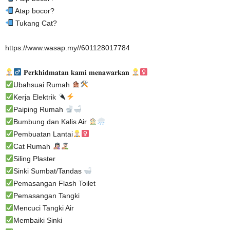
Atap bocor?
Tukang Cat?
https://www.wasap.my//601128017784
𝐏𝐞𝐫𝐤𝐡𝐢𝐝𝐦𝐚𝐭𝐚𝐧 𝐤𝐚𝐦𝐢 𝐦𝐞𝐧𝐚𝐰𝐚𝐫𝐤𝐚𝐧
Ubahsuai Rumah
Kerja Elektrik
Paiping Rumah
Bumbung dan Kalis Air
Pembuatan Lantai
Cat Rumah
Siling Plaster
Sinki Sumbat/Tandas
Pemasangan Flash Toilet
Pemasangan Tangki
Mencuci Tangki Air
Membaiki Sinki