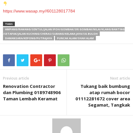
https://www.wasap.my//601128017784
TAGS
AMPANG/RAWANG/SENTUL/JALAN IPOH/GOMBAK/SRI GOMBAK/NILAI/KLANG/BANTING
/SETAPAK/JALAN KUCHING/CHERAS/SUBANG/KELANA JAYA/SG.BULOH
DAMANSARA/KEPONG/PUTRAJAYA
PUNCAK ALAM/SHAH ALAM
Previous article
Next article
Renovation Contractor
Tukang baik bumbung
dan Plumbing 0189748906
atap rumah bocor
Taman Lembah Keramat
01112281672 cover area
Segamat, Tangkak