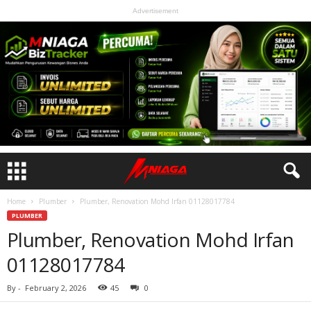
Advertisement
Home
Plumber
Plumber, Renovation Mohd Irfan 01128017784
PLUMBER
Plumber, Renovation Mohd Irfan
01128017784
By
-
February 2, 2026
45
0