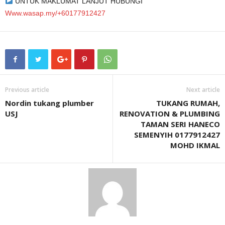
UNTUK MAKLUMAT LANJUT HUBUNGI
Www.wasap.my/+60177912427
Previous article
Next article
Nordin tukang plumber
TUKANG RUMAH,
USJ
RENOVATION & PLUMBING
TAMAN SERI HANECO
SEMENYIH 0177912427
MOHD IKMAL