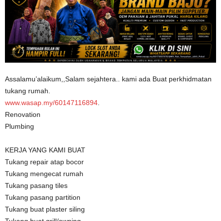
Assalamu’alaikum,,Salam sejahtera.. kami ada Buat perkhidmatan
tukang rumah.
www.wasap.my/60147116894
.
Renovation
Plumbing
KERJA YANG KAMI BUAT
Tukang repair atap bocor
Tukang mengecat rumah
Tukang pasang tiles
Tukang pasang partition
Tukang buat plaster siling
Tukang buat grill/awning