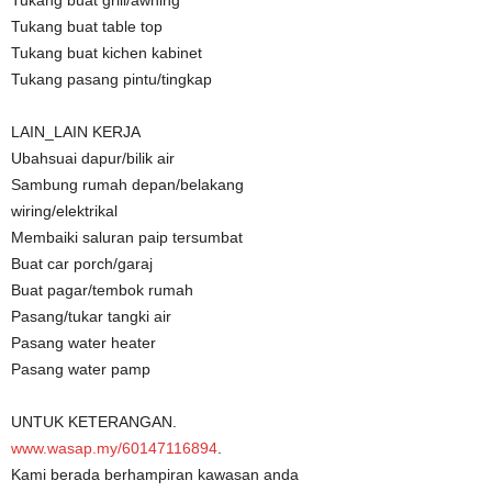
Tukang buat table top
Tukang buat kichen kabinet
Tukang pasang pintu/tingkap
LAIN_LAIN KERJA
Ubahsuai dapur/bilik air
Sambung rumah depan/belakang
wiring/elektrikal
Membaiki saluran paip tersumbat
Buat car porch/garaj
Buat pagar/tembok rumah
Pasang/tukar tangki air
Pasang water heater
Pasang water pamp
UNTUK KETERANGAN.
www.wasap.my/60147116894
.
Kami berada berhampiran kawasan anda