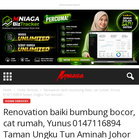
Advertisement
Home
Home Services
Renovation baiki bumbung bocor, cat rumah, Yunus
0147116894 Taman Ungku Tun Aminah...
HOME SERVICES
Renovation baiki bumbung bocor,
cat rumah, Yunus 0147116894
Taman Ungku Tun Aminah Johor