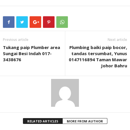
Previous article
Next article
Tukang paip Plumber area
Plumbing baiki paip bocor,
Sungai Besi Indah 017-
tandas tersumbat, Yunus
3438676
0147116894 Taman Mawar
Johor Bahru
RELATED ARTICLES
MORE FROM AUTHOR