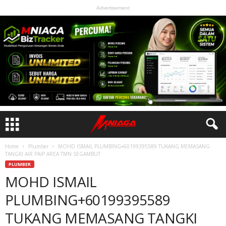
Advertisement
Home
Plumber
MOHD ISMAIL PLUMBING+60199395589 TUKANG MEMASANG
TANGKI AIR PAIP AREA TMN SEGAMBUT
PLUMBER
MOHD ISMAIL
PLUMBING+60199395589
TUKANG MEMASANG TANGKI