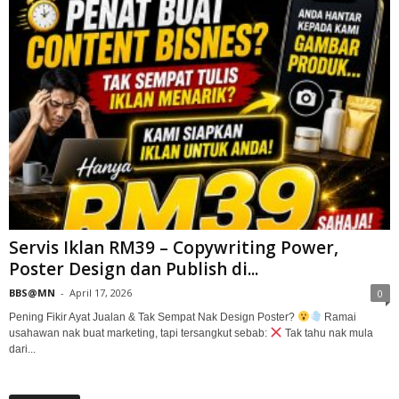
Servis Iklan RM39 – Copywriting Power,
Poster Design dan Publish di...
BBS@MN
-
April 17, 2026
0
Pening Fikir Ayat Jualan & Tak Sempat Nak Design Poster?
Ramai
usahawan nak buat marketing, tapi tersangkut sebab:
Tak tahu nak mula
dari...