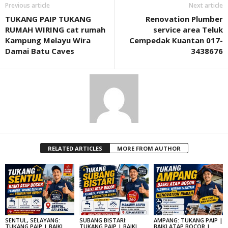
Previous article
Next article
TUKANG PAIP TUKANG
Renovation Plumber
RUMAH WIRING cat rumah
service area Teluk
Kampung Melayu Wira
Cempedak Kuantan 017-
Damai Batu Caves
3438676
RELATED ARTICLES
MORE FROM AUTHOR
SENTUL, SELAYANG:
SUBANG BISTARI:
AMPANG: TUKANG PAIP |
TUKANG PAIP | BAIKI
TUKANG PAIP | BAIKI
BAIKI ATAP BOCOR |