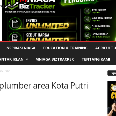
TAFF EMAIL
Advertisement
INSPIRASI NIAGA
EDUCATION & TRAINING
AGRICULTU
ANTAR IKLAN
MNIAGA BIZTRACKER
TENTANG KAMI
ota Putri
Sp
 plumber area Kota Putri