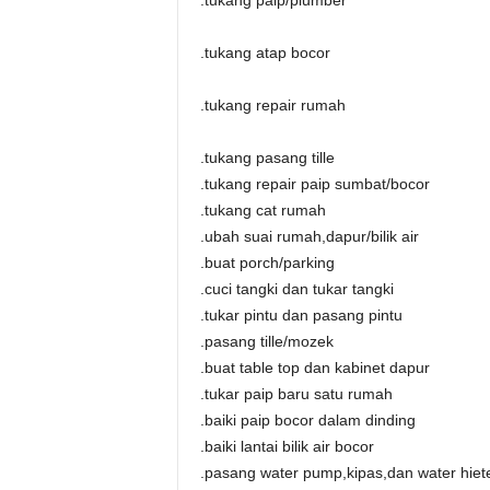
.tukang paip/plumber
.tukang atap bocor
.tukang repair rumah
.tukang pasang tille
.tukang repair paip sumbat/bocor
.tukang cat rumah
.ubah suai rumah,dapur/bilik air
.buat porch/parking
.cuci tangki dan tukar tangki
.tukar pintu dan pasang pintu
.pasang tille/mozek
.buat table top dan kabinet dapur
.tukar paip baru satu rumah
.baiki paip bocor dalam dinding
.baiki lantai bilik air bocor
.pasang water pump,kipas,dan water hiet