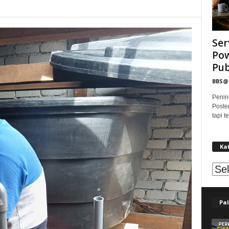
Ser
Pow
Publ
BBS
Penin
Poste
tapi 
Ka
Kat
Pal