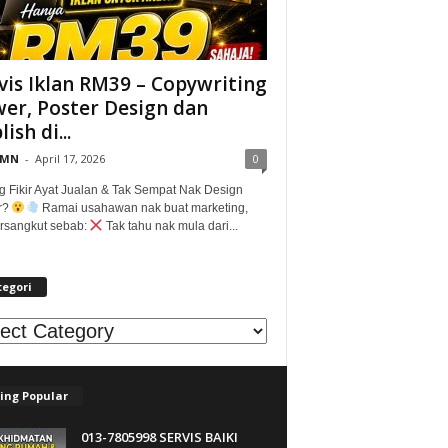
vis Iklan RM39 – Copywriting
er, Poster Design dan
ish di...
@MN
-
April 17, 2026
0
g Fikir Ayat Jualan & Tak Sempat Nak Design
r?
Ramai usahawan nak buat marketing,
tersangkut sebab:
Tak tahu nak mula dari...
tegori
egori
ing Popular
013-7805998 SERVIS BAIKI