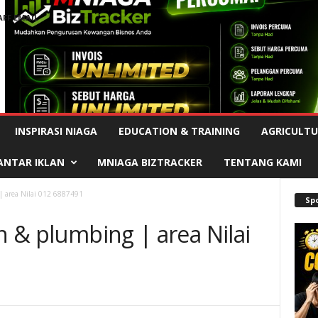
AFF EMAIL
Advertisement
INSPIRASI NIAGA
EDUCATION & TRAINING
AGRICULTU
ANTAR IKLAN
MNIAGA BIZTRACKER
TENTANG KAMI
| area Nilai 012 6887491
Sp
on & plumbing | area Nilai