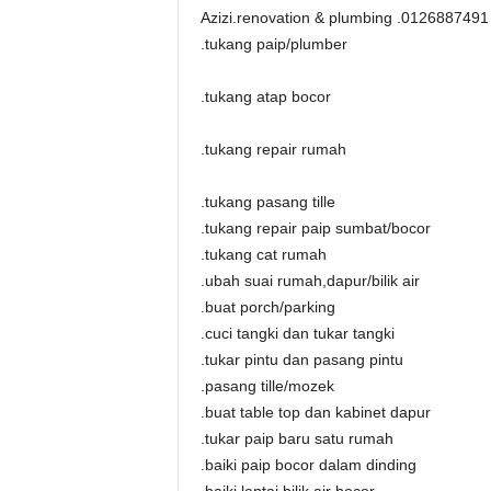
Azizi.renovation & plumbing .0126887491
.tukang paip/plumber
.tukang atap bocor
.tukang repair rumah
.tukang pasang tille
.tukang repair paip sumbat/bocor
.tukang cat rumah
.ubah suai rumah,dapur/bilik air
.buat porch/parking
.cuci tangki dan tukar tangki
.tukar pintu dan pasang pintu
.pasang tille/mozek
.buat table top dan kabinet dapur
.tukar paip baru satu rumah
.baiki paip bocor dalam dinding