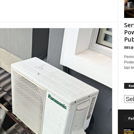
Ser
Pow
Publ
BBS
Penin
Poste
tapi 
Ka
Kat
Pal