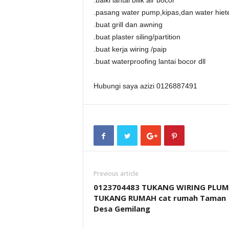
.baiki lantai bilik air bocor
.pasang water pump,kipas,dan water hiet
.buat grill dan awning
.buat plaster siling/partition
.buat kerja wiring /paip
.buat waterproofing lantai bocor dll
Hubungi saya azizi 0126887491
Previous article
0123704483 TUKANG WIRING PLUM
TUKANG RUMAH cat rumah Taman
Desa Gemilang