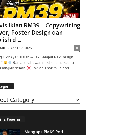
vis Iklan RM39 – Copywriting
er, Poster Design dan
ish di...
@MN
-
April 17, 2026
0
g Fikir Ayat Jualan & Tak Sempat Nak Design
r?
Ramai usahawan nak buat marketing,
tersangkut sebab:
Tak tahu nak mula dari...
tegori
egori
ing Popular
Mengapa PMKS Perlu