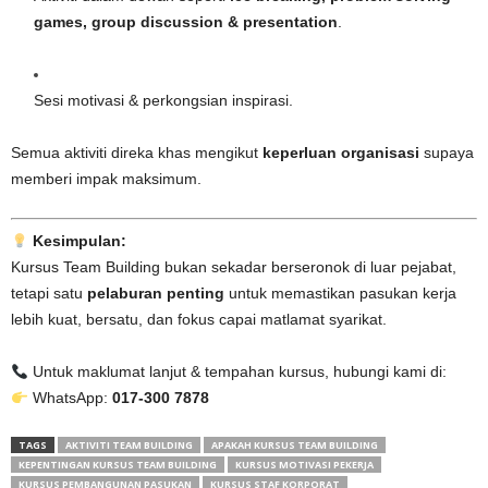
games, group discussion & presentation
.
Sesi motivasi & perkongsian inspirasi.
Semua aktiviti direka khas mengikut
keperluan organisasi
supaya
memberi impak maksimum.
Kesimpulan:
Kursus Team Building bukan sekadar berseronok di luar pejabat,
tetapi satu
pelaburan penting
untuk memastikan pasukan kerja
lebih kuat, bersatu, dan fokus capai matlamat syarikat.
Untuk maklumat lanjut & tempahan kursus, hubungi kami di:
WhatsApp:
017-300 7878
TAGS
AKTIVITI TEAM BUILDING
APAKAH KURSUS TEAM BUILDING
KEPENTINGAN KURSUS TEAM BUILDING
KURSUS MOTIVASI PEKERJA
KURSUS PEMBANGUNAN PASUKAN
KURSUS STAF KORPORAT