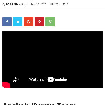
By
BBS@MN
-
September 26, 2025
103
0