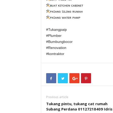
ʙᴜᴀᴛ ᴋɪᴛᴄʜᴇɴ ᴄᴀʙɪɴᴇᴛ
ᴘᴀꜱᴀɴɢ ꜱɪʟɪɴɢ ʀᴜᴍᴀʜ
ᴘᴀꜱᴀɴɢ ᴡᴀᴛᴇʀ ᴘᴀᴍᴘ
#Tukangpaip
#Plumber
#Bumbungbocor
#Renovation
#kontraktor
Previous article
Tukang pintu, tukang cat rumah
Subang Perdana 01127218409 Idris