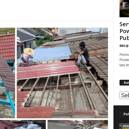
Ser
Pow
Publ
BBS
Penin
Poste
tapi 
Ka
Kat
Pal