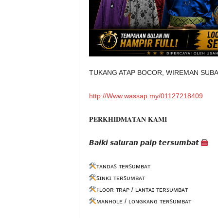
TUKANG ATAP BOCOR, WIREMAN SUB
http://Www.wassap.my/01127218409
𝐏𝐄𝐑𝐊𝐇𝐈𝐃𝐌𝐀𝐓𝐀𝐍 𝐊𝐀𝐌𝐈
𝘽𝙖𝙞𝙠𝙞 𝙨𝙖𝙡𝙪𝙧𝙖𝙣 𝙥𝙖𝙞𝙥 𝙩𝙚𝙧𝙨𝙪𝙢𝙗𝙖𝙩
ᴛᴀɴᴅᴀꜱ ᴛᴇʀꜱᴜᴍʙᴀᴛ
ꜱɪɴᴋɪ ᴛᴇʀꜱᴜᴍʙᴀᴛ
ꜰʟᴏᴏʀ ᴛʀᴀᴘ / ʟᴀɴᴛᴀɪ ᴛᴇʀꜱᴜᴍʙᴀᴛ
ᴍᴀɴʜᴏʟᴇ / ʟᴏɴɢᴋᴀɴɢ ᴛᴇʀꜱᴜᴍʙᴀᴛ