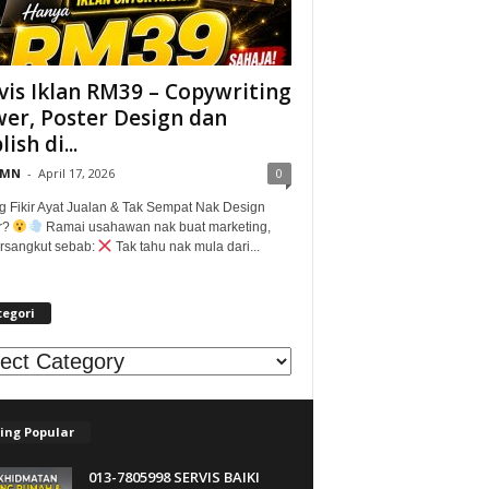
vis Iklan RM39 – Copywriting
er, Poster Design dan
ish di...
@MN
-
April 17, 2026
0
g Fikir Ayat Jualan & Tak Sempat Nak Design
r?
Ramai usahawan nak buat marketing,
tersangkut sebab:
Tak tahu nak mula dari...
tegori
egori
ing Popular
013-7805998 SERVIS BAIKI