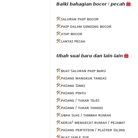
𝘽𝙖𝙞𝙠𝙞 𝙗𝙖𝙝𝙖𝙜𝙞𝙖𝙣 𝙗𝙤𝙘𝙤𝙧 / 𝙥𝙚𝙘𝙖𝙝
ꜱᴀʟᴜʀᴀɴ ᴘᴀɪᴘ ʙᴏᴄᴏʀ
ᴘᴀɪᴘ ᴅᴀʟᴀᴍ ᴅɪɴᴅɪɴɢ ʙᴏᴄᴏʀ
ᴀᴛᴀᴘ ʙᴏᴄᴏʀ
ʟᴀɴᴛᴀɪ ᴘᴇᴄᴀʜ
𝙐𝙗𝙖𝙝 𝙨𝙪𝙖𝙞 𝙗𝙖𝙧𝙪 𝙙𝙖𝙣 𝙡𝙖𝙞𝙣-𝙡𝙖𝙞𝙣
ʙᴜᴀᴛ ꜱᴀʟᴜʀᴀɴ ᴘᴀɪᴘ ʙᴀʀᴜ
ᴘᴀꜱᴀɴɢ ᴍᴀɴɢᴋᴜᴋ ᴛᴀɴᴅᴀꜱ
ᴘᴀꜱᴀɴɢ ꜱɪɴᴋɪ
ᴘᴀꜱᴀɴɢ ᴘɪɴᴛᴜ
ᴘᴀꜱᴀɴɢ / ᴛᴜᴋᴀʀ ᴛɪʟᴇꜱ
ᴘᴀꜱᴀɴɢ / ᴛᴜᴋᴀʀ ᴛᴀɴɢᴋɪ
ᴜʙᴀʜ ꜱᴜᴀɪ / ᴛᴀᴍʙᴀʜ ʀᴜᴍᴀʜ
ᴋᴇʀᴊᴀ² ᴍᴇɴɢᴇᴄᴀᴛ ʀᴜᴍᴀʜ / ᴘᴇᴊᴀʙᴀᴛ
ᴘᴀꜱᴀɴɢ ᴘᴇʀᴛɪᴛɪᴏɴ / ᴘʟᴀꜱᴛᴇʀ ꜱɪʟɪɴɢ
ʙᴜᴀᴛ ᴛᴀʙʟᴇ ᴛᴏᴘ