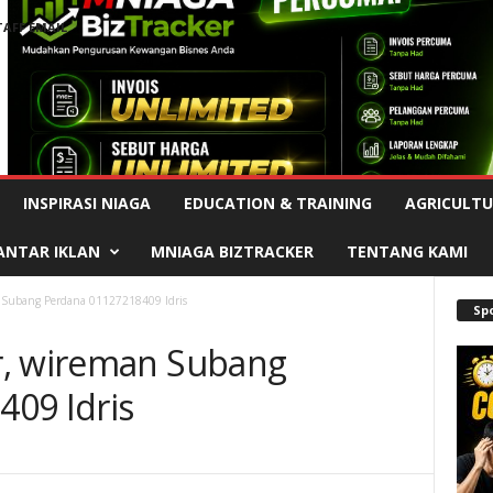
TAFF EMAIL
Advertisement
INSPIRASI NIAGA
EDUCATION & TRAINING
AGRICULTU
ANTAR IKLAN
MNIAGA BIZTRACKER
TENTANG KAMI
 Subang Perdana 01127218409 Idris
Sp
r, wireman Subang
09 Idris