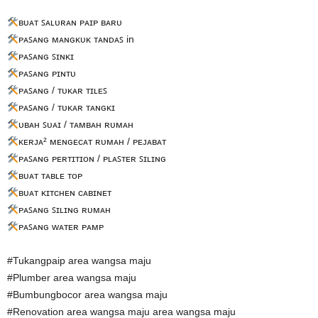
ʙᴜᴀᴛ ꜱᴀʟᴜʀᴀɴ ᴘᴀɪᴘ ʙᴀʀᴜ
ᴘᴀꜱᴀɴɢ ᴍᴀɴɢᴋᴜᴋ ᴛᴀɴᴅᴀꜱ in
ᴘᴀꜱᴀɴɢ ꜱɪɴᴋɪ
ᴘᴀꜱᴀɴɢ ᴘɪɴᴛᴜ
ᴘᴀꜱᴀɴɢ / ᴛᴜᴋᴀʀ ᴛɪʟᴇꜱ
ᴘᴀꜱᴀɴɢ / ᴛᴜᴋᴀʀ ᴛᴀɴɢᴋɪ
ᴜʙᴀʜ ꜱᴜᴀɪ / ᴛᴀᴍʙᴀʜ ʀᴜᴍᴀʜ
ᴋᴇʀᴊᴀ² ᴍᴇɴɢᴇᴄᴀᴛ ʀᴜᴍᴀʜ / ᴘᴇᴊᴀʙᴀᴛ
ᴘᴀꜱᴀɴɢ ᴘᴇʀᴛɪᴛɪᴏɴ / ᴘʟᴀꜱᴛᴇʀ ꜱɪʟɪɴɢ
ʙᴜᴀᴛ ᴛᴀʙʟᴇ ᴛᴏᴘ
ʙᴜᴀᴛ ᴋɪᴛᴄʜᴇɴ ᴄᴀʙɪɴᴇᴛ
ᴘᴀꜱᴀɴɢ ꜱɪʟɪɴɢ ʀᴜᴍᴀʜ
ᴘᴀꜱᴀɴɢ ᴡᴀᴛᴇʀ ᴘᴀᴍᴘ
#Tukangpaip area wangsa maju
#Plumber area wangsa maju
#Bumbungbocor area wangsa maju
#Renovation area wangsa maju area wangsa maju