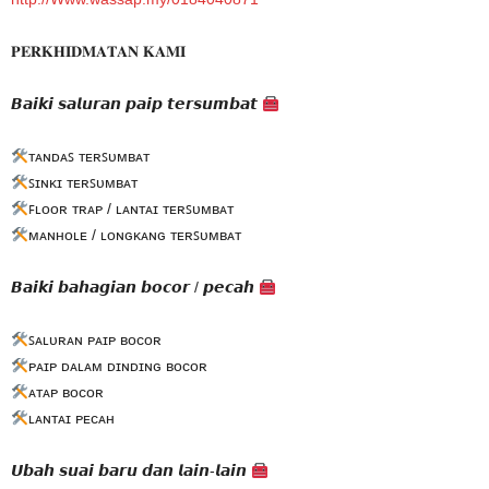
𝐏𝐄𝐑𝐊𝐇𝐈𝐃𝐌𝐀𝐓𝐀𝐍 𝐊𝐀𝐌𝐈
𝘽𝙖𝙞𝙠𝙞 𝙨𝙖𝙡𝙪𝙧𝙖𝙣 𝙥𝙖𝙞𝙥 𝙩𝙚𝙧𝙨𝙪𝙢𝙗𝙖𝙩
ᴛᴀɴᴅᴀꜱ ᴛᴇʀꜱᴜᴍʙᴀᴛ
ꜱɪɴᴋɪ ᴛᴇʀꜱᴜᴍʙᴀᴛ
ꜰʟᴏᴏʀ ᴛʀᴀᴘ / ʟᴀɴᴛᴀɪ ᴛᴇʀꜱᴜᴍʙᴀᴛ
ᴍᴀɴʜᴏʟᴇ / ʟᴏɴɢᴋᴀɴɢ ᴛᴇʀꜱᴜᴍʙᴀᴛ
𝘽𝙖𝙞𝙠𝙞 𝙗𝙖𝙝𝙖𝙜𝙞𝙖𝙣 𝙗𝙤𝙘𝙤𝙧 / 𝙥𝙚𝙘𝙖𝙝
ꜱᴀʟᴜʀᴀɴ ᴘᴀɪᴘ ʙᴏᴄᴏʀ
ᴘᴀɪᴘ ᴅᴀʟᴀᴍ ᴅɪɴᴅɪɴɢ ʙᴏᴄᴏʀ
ᴀᴛᴀᴘ ʙᴏᴄᴏʀ
ʟᴀɴᴛᴀɪ ᴘᴇᴄᴀʜ
𝙐𝙗𝙖𝙝 𝙨𝙪𝙖𝙞 𝙗𝙖𝙧𝙪 𝙙𝙖𝙣 𝙡𝙖𝙞𝙣-𝙡𝙖𝙞𝙣