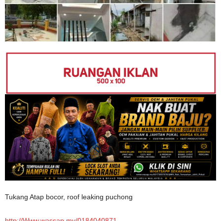
Tukang Atap bocor, roof leaking puchong
http://Www.wassap.my/0184040871