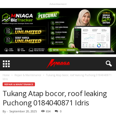
Advertisement
Home
Repair & Maintenance
Tukang Atap bocor, roof leaking Puchong 0184040871
Idris
REPAIR & MAINTENANCE
Tukang Atap bocor, roof leaking
Puchong 0184040871 Idris
By
-
September 20, 2025
654
0