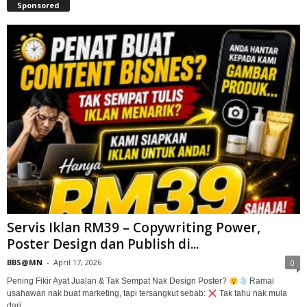
Sponsored
Servis Iklan RM39 – Copywriting Power,
Poster Design dan Publish di...
BBS@MN
-
April 17, 2026
0
Pening Fikir Ayat Jualan & Tak Sempat Nak Design Poster?
Ramai
usahawan nak buat marketing, tapi tersangkut sebab:
Tak tahu nak mula
dari...