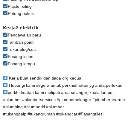
Plaster siling
Potong pokok
𝗞𝗲𝗿𝗷𝗮𝟮 𝗲𝗹𝗲𝗸𝘁𝗿𝗶𝗸
Pendawaian baru
Tambah point
Tukar plug/suis
Pasang kipas
Pasang lampu
Kerja buat sendiri dan tiada org kedua
Hubungi kami segera untuk perkhidmatan yg anda perlukan.
perkhidmatan kami meliputi area selangor, kuala lumpur,
#plumber #plumberservices #plumberselangor #plumbernearme
#plumbing #plumberkl #plumber
#tukangpaip #tukangrumah #tukangcat #Pasangtilesl