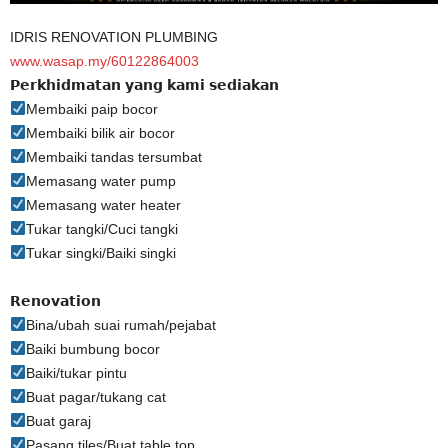
IDRIS RENOVATION PLUMBING
www.wasap.my/60122864003
𝗣𝗲𝗿𝗸𝗵𝗶𝗱𝗺𝗮𝘁𝗮𝗻 𝘆𝗮𝗻𝗴 𝗸𝗮𝗺𝗶 𝘀𝗲𝗱𝗶𝗮𝗸𝗮𝗻
Membaiki paip bocor
Membaiki bilik air bocor
Membaiki tandas tersumbat
Memasang water pump
Memasang water heater
Tukar tangki/Cuci tangki
Tukar singki/Baiki singki
𝗥𝗲𝗻𝗼𝘃𝗮𝘁𝗶𝗼𝗻
Bina/ubah suai rumah/pejabat
Baiki bumbung bocor
Baiki/tukar pintu
Buat pagar/tukang cat
Buat garaj
Pasang tiles/Buat table top