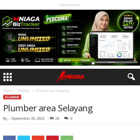
Advertisement
Home
Plumber
Plumber area Selayang
PLUMBER
Plumber area Selayang
By
-
September 20, 2025
24
0