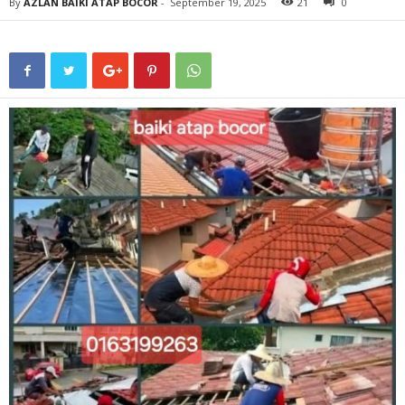
By
AZLAN BAIKI ATAP BOCOR
-
September 19, 2025
21
0