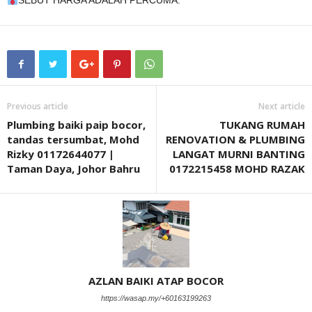
SEBUT HARGA ADALAH PERCUMA.
Previous article
Next article
Plumbing baiki paip bocor,
TUKANG RUMAH
tandas tersumbat, Mohd
RENOVATION & PLUMBING
Rizky 01172644077 |
LANGAT MURNI BANTING
Taman Daya, Johor Bahru
0172215458 MOHD RAZAK
AZLAN BAIKI ATAP BOCOR
https://wasap.my/+60163199263