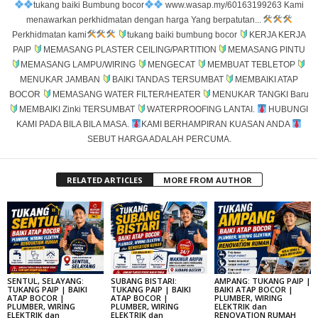
tukang baiki Bumbung bocor
www.wasap.my/60163199263 Kami
menawarkan perkhidmatan dengan harga Yang berpatutan...
Perkhidmatan kami
tukang baiki bumbung bocor
KERJA KERJA
PAIP
MEMASANG PLASTER CEILING/PARTITION
MEMASANG PINTU
MEMASANG LAMPU/WIRING
MENGECAT
MEMBUAT TEBLETOP
MENUKAR JAMBAN
BAIKI TANDAS TERSUMBAT
MEMBAIKI ATAP
BOCOR
MEMASANG WATER FILTER/HEATER
MENUKAR TANGKI Baru
MEMBAIKI Zinki TERSUMBAT
WATERPROOFING LANTAI.
HUBUNGI
KAMI PADA BILA BILA MASA.
KAMI BERHAMPIRAN KUASAN ANDA
SEBUT HARGA ADALAH PERCUMA.
RELATED ARTICLES
MORE FROM AUTHOR
SENTUL, SELAYANG:
SUBANG BISTARI:
AMPANG: TUKANG PAIP |
TUKANG PAIP | BAIKI
TUKANG PAIP | BAIKI
BAIKI ATAP BOCOR |
ATAP BOCOR |
ATAP BOCOR |
PLUMBER, WIRING
PLUMBER, WIRING
PLUMBER, WIRING
ELEKTRIK dan
ELEKTRIK dan
ELEKTRIK dan
RENOVATION RUMAH