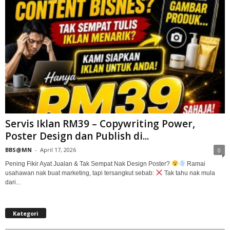
Servis Iklan RM39 – Copywriting Power,
Poster Design dan Publish di...
BBS@MN
-
April 17, 2026
0
Pening Fikir Ayat Jualan & Tak Sempat Nak Design Poster?
Ramai
usahawan nak buat marketing, tapi tersangkut sebab:
Tak tahu nak mula
dari...
Kategori