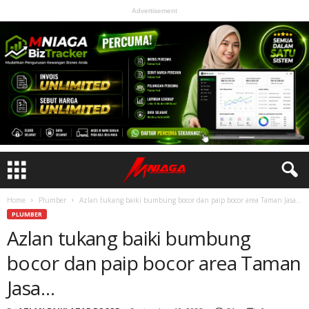
Advertisement
Home
Plumber
Azlan tukang baiki bumbung bocor dan paip bocor area Taman Jasa…
PLUMBER
Azlan tukang baiki bumbung
bocor dan paip bocor area Taman
Jasa…