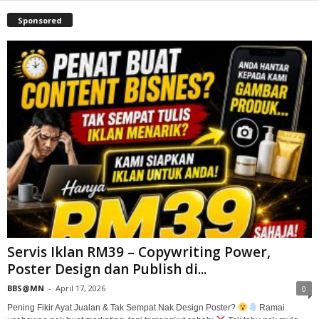
Sponsored
Servis Iklan RM39 – Copywriting Power,
Poster Design dan Publish di...
BBS@MN
-
April 17, 2026
0
Pening Fikir Ayat Jualan & Tak Sempat Nak Design Poster?
Ramai