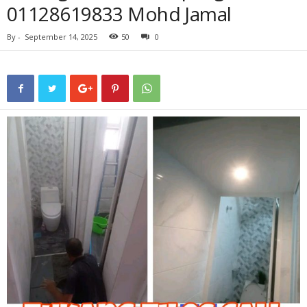
01128619833 Mohd Jamal
By
-
September 14, 2025
50
0