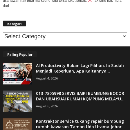
usahawan nak buat marketing, tapi tersangkut sebab:
Tak tahu nak mula
dari...
Kategori
Kategori
Paling Popular
AI Productivity Bukan Lagi Pilihan. Ia Sudah
Menjadi Keperluan, Apa Kaitannya...
August 4, 2026
013-7805998 SERVIS BAIKI BUMBUNG BOCOR
DAN UBAHSUAI RUMAH KQMPUNG MELAYU...
August 6, 2026
Kontraktor service tukang repair bumbung
rumah kawasan Taman Uda Utama Johor...