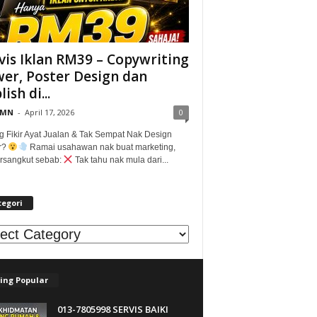
vis Iklan RM39 – Copywriting
er, Poster Design dan
ish di...
@MN
-
April 17, 2026
0
g Fikir Ayat Jualan & Tak Sempat Nak Design
r?
Ramai usahawan nak buat marketing,
tersangkut sebab:
Tak tahu nak mula dari...
tegori
egori
ing Popular
013-7805998 SERVIS BAIKI