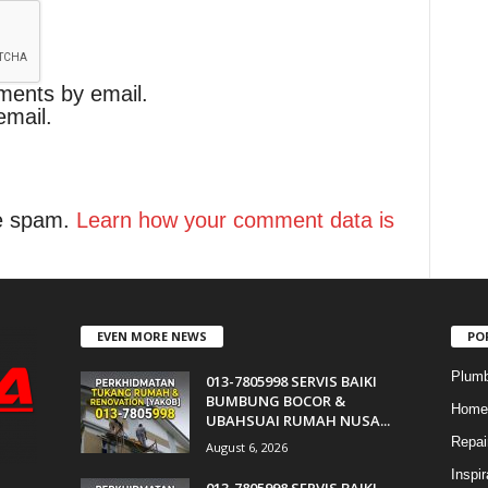
ments by email.
email.
ce spam.
Learn how your comment data is
EVEN MORE NEWS
PO
Plumb
013-7805998 SERVIS BAIKI
BUMBUNG BOCOR &
Home 
UBAHSUAI RUMAH NUSA...
Repai
August 6, 2026
Inspir