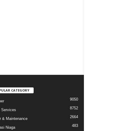
PULAR CATEGORY
9050
er
8752
Services
2664
r & Maintenance
483
asi Niaga