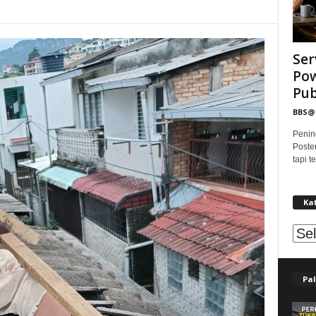
Ser
Pow
Publ
BBS
Penin
Poste
tapi 
Ka
Kat
Pal