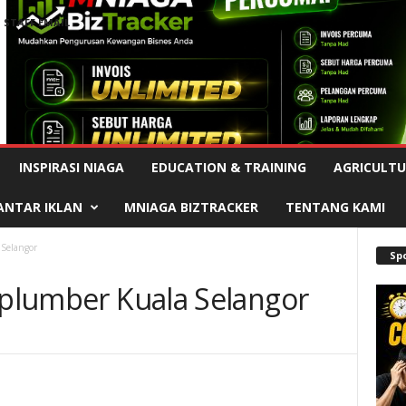
STAFF EMAIL
Advertisement
INSPIRASI NIAGA
EDUCATION & TRAINING
AGRICULTU
ANTAR IKLAN
MNIAGA BIZTRACKER
TENTANG KAMI
 Selangor
Sp
& plumber Kuala Selangor