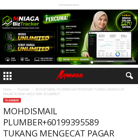
Advertisement
Home
Plumber
MOHDISMAIL PLUMBER+60199395589 TUKANG MENGECAT
PAGAR RUMAH AREA TMN SEGAMBUT
PLUMBER
MOHDISMAIL
PLUMBER+60199395589
TUKANG MENGECAT PAGAR