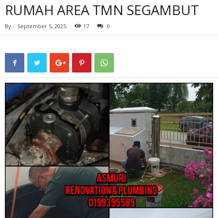
RUMAH AREA TMN SEGAMBUT
By
-
September 5, 2025
17
0