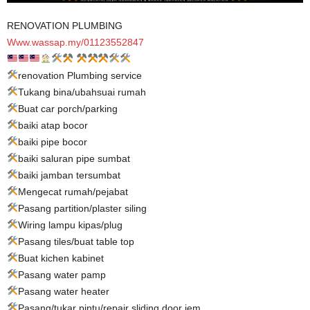
RENOVATION PLUMBING
Www.wassap.my/01123552847
renovation Plumbing service
Tukang bina/ubahsuai rumah
Buat car porch/parking
baiki atap bocor
baiki pipe bocor
baiki saluran pipe sumbat
baiki jamban tersumbat
Mengecat rumah/pejabat
Pasang partition/plaster siling
Wiring lampu kipas/plug
Pasang tiles/buat table top
Buat kichen kabinet
Pasang water pamp
Pasang water heater
Pasang/tukar pintu/repair sliding door jem