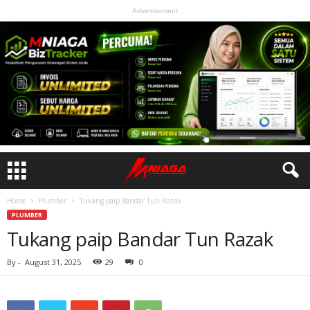
Advertisement
Home
Plumber
Tukang paip Bandar Tun Razak
PLUMBER
Tukang paip Bandar Tun Razak
By
-
August 31, 2025
29
0